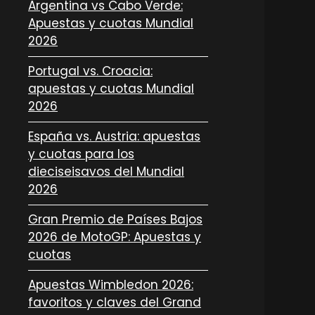
Argentina vs Cabo Verde:
Apuestas y cuotas Mundial
2026
Portugal vs. Croacia:
apuestas y cuotas Mundial
2026
España vs. Austria: apuestas
y cuotas para los
dieciseisavos del Mundial
2026
Gran Premio de Países Bajos
2026 de MotoGP: Apuestas y
cuotas
Apuestas Wimbledon 2026:
favoritos y claves del Grand