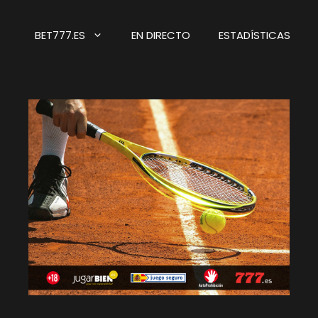
BET777.ES
EN DIRECTO
ESTADÍSTICAS