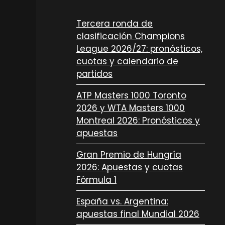
Tercera ronda de
clasificación Champions
League 2026/27: pronósticos,
cuotas y calendario de
partidos
ATP Masters 1000 Toronto
2026 y WTA Masters 1000
Montreal 2026: Pronósticos y
apuestas
Gran Premio de Hungría
2026: Apuestas y cuotas
Fórmula 1
España vs. Argentina:
apuestas final Mundial 2026