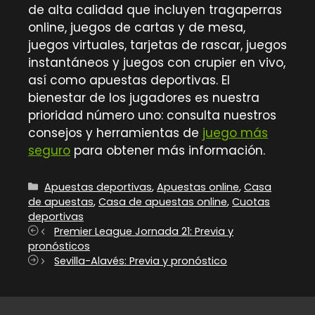
de alta calidad que incluyen tragaperras
online, juegos de cartas y de mesa,
juegos virtuales, tarjetas de rascar, juegos
instantáneos y juegos con crupier en vivo,
así como apuestas deportivas. El
bienestar de los jugadores es nuestra
prioridad número uno: consulta nuestros
consejos y herramientas de
juego más
seguro
para obtener más información.
Categorías
Apuestas deportivas
,
Apuestas online
,
Casa
de apuestas
,
Casa de apuestas online
,
Cuotas
deportivas
Premier League Jornada 21: Previa y
pronósticos
Sevilla-Alavés: Previa y pronóstico