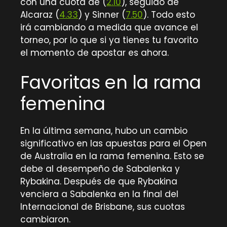
con una cuota de (
2.10
), seguido de
Alcaraz (
4.33
) y Sinner (
7.50
). Todo esto
irá cambiando a medida que avance el
torneo, por lo que si ya tienes tu favorito
el momento de apostar es ahora.
Favoritas en la rama
femenina
En la última semana, hubo un cambio
significativo en las apuestas para el Open
de Australia en la rama femenina. Esto se
debe al desempeño de Sabalenka y
Rybakina. Después de que Rybakina
venciera a Sabalenka en la final del
Internacional de Brisbane, sus cuotas
cambiaron.