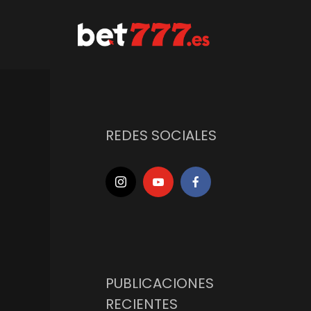
Saltar
al
contenido
REDES SOCIALES
PUBLICACIONES
RECIENTES