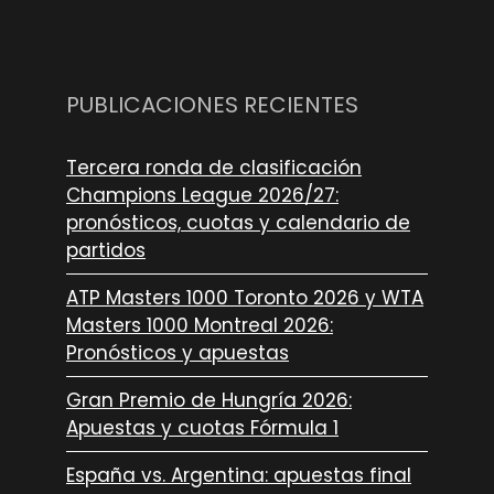
PUBLICACIONES RECIENTES
Tercera ronda de clasificación
Champions League 2026/27:
pronósticos, cuotas y calendario de
partidos
ATP Masters 1000 Toronto 2026 y WTA
Masters 1000 Montreal 2026:
Pronósticos y apuestas
Gran Premio de Hungría 2026:
Apuestas y cuotas Fórmula 1
España vs. Argentina: apuestas final