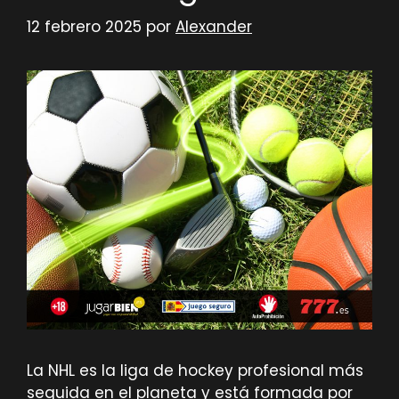
12 febrero 2025
por
Alexander
La NHL es la liga de hockey profesional más
seguida en el planeta y está formada por