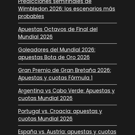
Predicciones semifinales de
Wimbledon 2026: los escenarios más
probables
Apuestas Octavos de Final del
Mundial 2026
Goleadores del Mundial 2026:
apuestas Bota de Oro 2026
Gran Premio de Gran Bretaña 2026:
Apuestas y cuotas Fórmula 1
Argentina vs Cabo Verde: Apuestas y
cuotas Mundial 2026
Portugal vs. Croacia: apuestas y
cuotas Mundial 2026
España vs. Austria: apuestas y cuotas