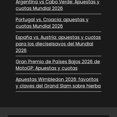
Argentina vs Cabo Verde: Apuestas y
cuotas Mundial 2026
Portugal vs. Croacia: apuestas y
cuotas Mundial 2026
España vs. Austria: apuestas y cuotas
para los dieciseisavos del Mundial
2026
Gran Premio de Países Bajos 2026 de
MotoGP: Apuestas y cuotas
Apuestas Wimbledon 2026: favoritos
y claves del Grand Slam sobre hierba