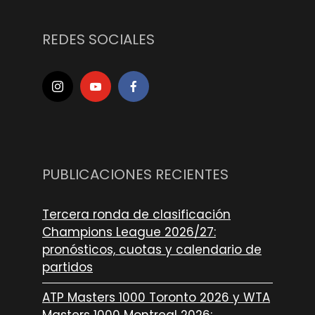
REDES SOCIALES
PUBLICACIONES RECIENTES
Tercera ronda de clasificación
Champions League 2026/27:
pronósticos, cuotas y calendario de
partidos
ATP Masters 1000 Toronto 2026 y WTA