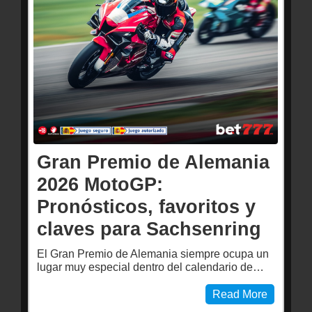
Gran Premio de Alemania
2026 MotoGP:
Pronósticos, favoritos y
claves para Sachsenring
El Gran Premio de Alemania siempre ocupa un
lugar muy especial dentro del calendario de…
Read More