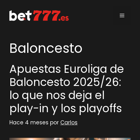
Saltar
al
Menú
contenido
Baloncesto
Apuestas Euroliga de
Baloncesto 2025/26:
lo que nos deja el
play-in y los playoffs
Hace 4 meses
por
Carlos