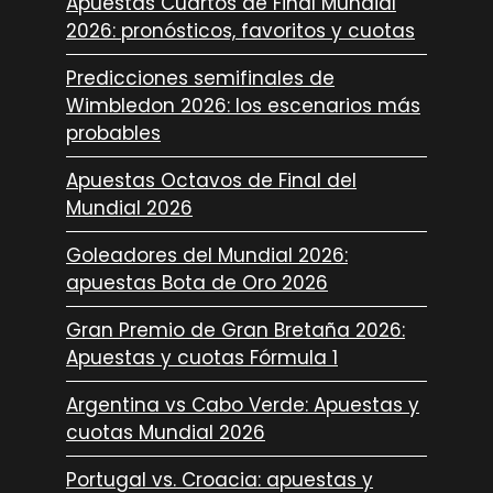
Apuestas Cuartos de Final Mundial
2026: pronósticos, favoritos y cuotas
Predicciones semifinales de
Wimbledon 2026: los escenarios más
probables
Apuestas Octavos de Final del
Mundial 2026
Goleadores del Mundial 2026:
apuestas Bota de Oro 2026
Gran Premio de Gran Bretaña 2026:
Apuestas y cuotas Fórmula 1
Argentina vs Cabo Verde: Apuestas y
cuotas Mundial 2026
Portugal vs. Croacia: apuestas y