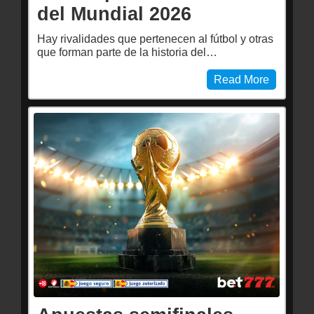
del Mundial 2026
Hay rivalidades que pertenecen al fútbol y otras
que forman parte de la historia del…
Read More