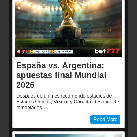
España vs. Argentina:
apuestas final Mundial
2026
Después de un mes recorriendo estadios de
Estados Unidos, México y Canadá, después de
remontadas…
Read More