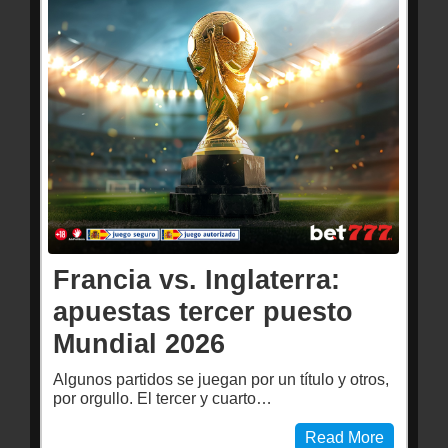
Francia vs. Inglaterra:
apuestas tercer puesto
Mundial 2026
Algunos partidos se juegan por un título y otros,
por orgullo. El tercer y cuarto…
Read More