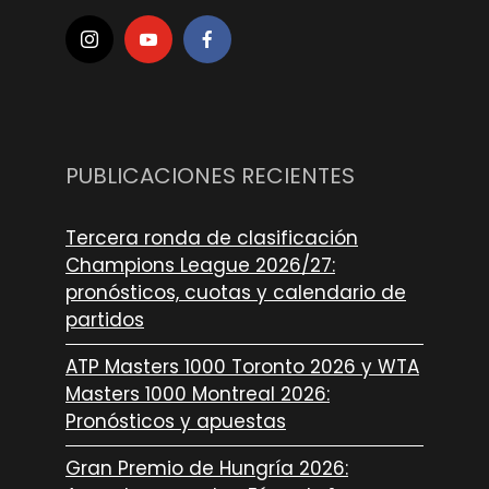
PUBLICACIONES RECIENTES
Tercera ronda de clasificación
Champions League 2026/27:
pronósticos, cuotas y calendario de
partidos
ATP Masters 1000 Toronto 2026 y WTA
Masters 1000 Montreal 2026:
Pronósticos y apuestas
Gran Premio de Hungría 2026: