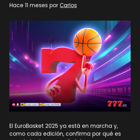
Hace 11 meses
por
Carlos
El EuroBasket 2025 ya está en marcha y,
como cada edición, confirma por qué es