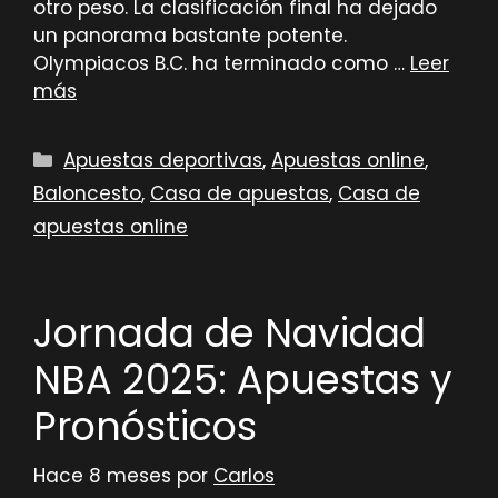
otro peso. La clasificación final ha dejado
un panorama bastante potente.
Olympiacos B.C. ha terminado como …
Leer
más
Categorías
Apuestas deportivas
,
Apuestas online
,
Baloncesto
,
Casa de apuestas
,
Casa de
apuestas online
Jornada de Navidad
NBA 2025: Apuestas y
Pronósticos
Hace 8 meses
por
Carlos