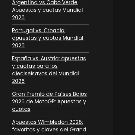
Argentina vs Cabo Verde:
Apuestas y cuotas Mundial
2026
Portugal vs. Croacia:
apuestas y cuotas Mundial
2026
España vs. Austria: apuestas
y cuotas para los
dieciseisavos del Mundial
2026
Gran Premio de Países Bajos
2026 de MotoGP: Apuestas y
cuotas
Apuestas Wimbledon 2026:
favoritos y claves del Grand