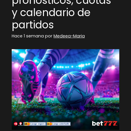
pronósticos, cuotas
y calendario de
partidos
Hace 1 semana
por
Medeea-Maria