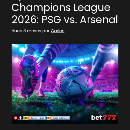
Champions League
2026: PSG vs. Arsenal
Hace 3 meses
por
Carlos