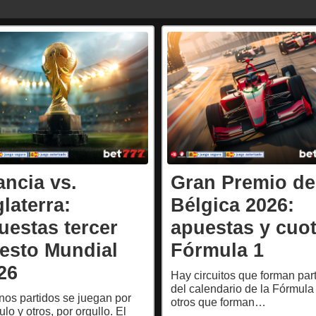
ancia vs.
Gran Premio de
glaterra:
Bélgica 2026:
uestas tercer
apuestas y cuo
esto Mundial
Fórmula 1
26
Hay circuitos que forman par
del calendario de la Fórmula
nos partidos se juegan por
otros que forman…
tulo y otros, por orgullo. El