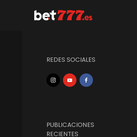
Saltar
al
contenido
REDES SOCIALES
PUBLICACIONES
RECIENTES