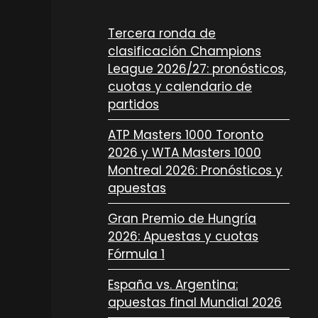
Tercera ronda de
clasificación Champions
League 2026/27: pronósticos,
cuotas y calendario de
partidos
ATP Masters 1000 Toronto
2026 y WTA Masters 1000
Montreal 2026: Pronósticos y
apuestas
Gran Premio de Hungría
2026: Apuestas y cuotas
Fórmula 1
España vs. Argentina:
apuestas final Mundial 2026