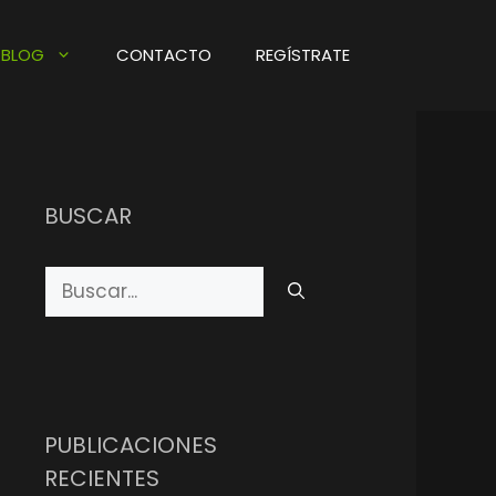
BLOG
CONTACTO
REGÍSTRATE
BUSCAR
Buscar:
PUBLICACIONES
RECIENTES