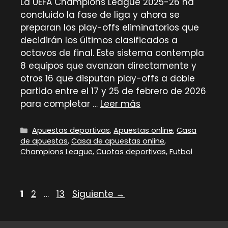
La UEFA Champions League 2025-26 ha
concluido la fase de liga y ahora se
preparan los play-offs eliminatorios que
decidirán los últimos clasificados a
octavos de final. Este sistema contempla
8 equipos que avanzan directamente y
otros 16 que disputan play-offs a doble
partido entre el 17 y 25 de febrero de 2026
para completar …
Leer más
Categorías
Apuestas deportivas
,
Apuestas online
,
Casa
de apuestas
,
Casa de apuestas online
,
Champions League
,
Cuotas deportivas
,
Futbol
Página
Página
Página
1
2
…
13
Siguiente
→