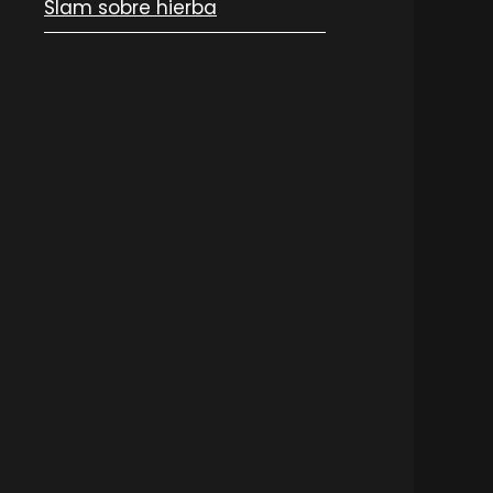
Slam sobre hierba