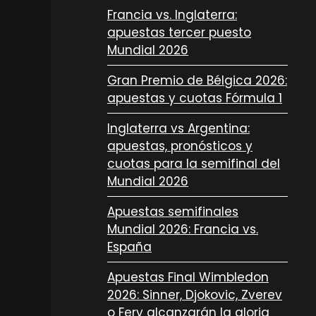
Francia vs. Inglaterra:
apuestas tercer puesto
Mundial 2026
Gran Premio de Bélgica 2026:
apuestas y cuotas Fórmula 1
Inglaterra vs Argentina:
apuestas, pronósticos y
cuotas para la semifinal del
Mundial 2026
Apuestas semifinales
Mundial 2026: Francia vs.
España
Apuestas Final Wimbledon
2026: Sinner, Djokovic, Zverev
o Fery alcanzarán la gloria