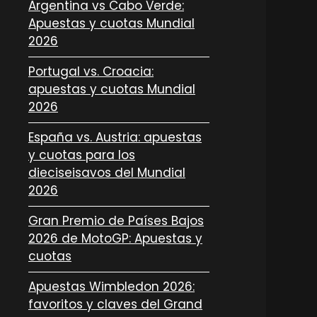
Argentina vs Cabo Verde:
Apuestas y cuotas Mundial
2026
Portugal vs. Croacia:
apuestas y cuotas Mundial
2026
España vs. Austria: apuestas
y cuotas para los
dieciseisavos del Mundial
2026
Gran Premio de Países Bajos
2026 de MotoGP: Apuestas y
cuotas
Apuestas Wimbledon 2026:
favoritos y claves del Grand