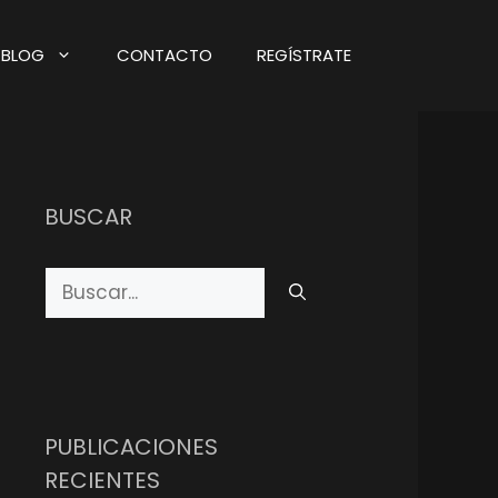
BLOG
CONTACTO
REGÍSTRATE
BUSCAR
Buscar:
PUBLICACIONES
RECIENTES