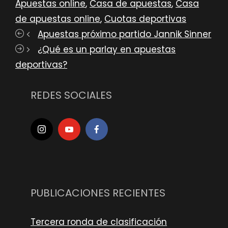
Apuestas online
,
Casa de apuestas
,
Casa
de apuestas online
,
Cuotas deportivas
Apuestas próximo partido Jannik Sinner
¿Qué es un parlay en apuestas
deportivas?
REDES SOCIALES
PUBLICACIONES RECIENTES
Tercera ronda de clasificación