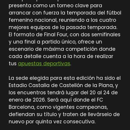
presenta como un torneo clave para
arrancar con fuerza la temporada del fútbol
femenino nacional, reuniendo a los cuatro
mejores equipos de la pasada temporada.
El formato de Final Four, con dos semifinales
y una final a partido único, ofrece un
escenario de máxima competición donde
cada detalle cuenta a la hora de realizar
tus
apuestas deportivas
.
La sede elegida para esta edición ha sido el
Estadio Castalia de Castellón de la Plana, y
los encuentros tendrá lugar del 20 al 24 de
enero de 2026. Será aquí donde el FC
Barcelona, como vigentes campeonas,
defiendan su título y traten de llevárselo de
nuevo por quinta vez consecutiva.