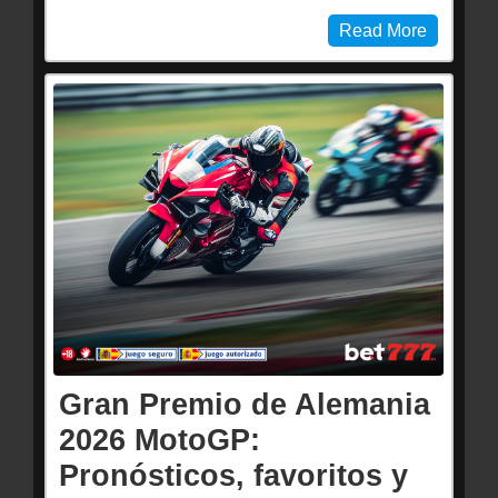
Read More
Gran Premio de Alemania
2026 MotoGP:
Pronósticos, favoritos y