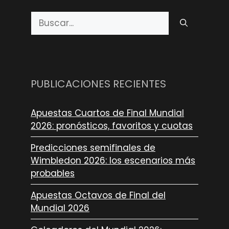
Buscar:
PUBLICACIONES RECIENTES
Apuestas Cuartos de Final Mundial
2026: pronósticos, favoritos y cuotas
Predicciones semifinales de
Wimbledon 2026: los escenarios más
probables
Apuestas Octavos de Final del
Mundial 2026