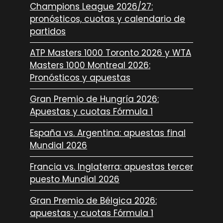
Champions League 2026/27:
pronósticos, cuotas y calendario de
partidos
ATP Masters 1000 Toronto 2026 y WTA
Masters 1000 Montreal 2026:
Pronósticos y apuestas
Gran Premio de Hungría 2026:
Apuestas y cuotas Fórmula 1
España vs. Argentina: apuestas final
Mundial 2026
Francia vs. Inglaterra: apuestas tercer
puesto Mundial 2026
Gran Premio de Bélgica 2026:
apuestas y cuotas Fórmula 1