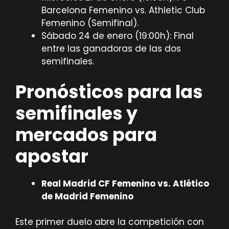
Barcelona Femenino vs. Athletic Club
Femenino (Semifinal).
Sábado 24 de enero (19:00h): Final
entre las ganadoras de las dos
semifinales.
Pronósticos para las
semifinales y
mercados para
apostar
Real Madrid CF Femenino vs. Atlético
de Madrid Femenino
Este primer duelo abre la competición con