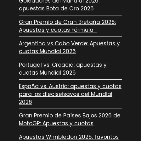
Goleadores del Mundial 2026:
apuestas Bota de Oro 2026
Gran Premio de Gran Bretaña 2026:
Apuestas y cuotas Fórmula 1
Argentina vs Cabo Verde: Apuestas y
cuotas Mundial 2026
Portugal vs. Croacia: apuestas y
cuotas Mundial 2026
España vs. Austria: apuestas y cuotas
para los dieciseisavos del Mundial
2026
Gran Premio de Países Bajos 2026 de
MotoGP: Apuestas y cuotas
Apuestas Wimbledon 2026: favoritos