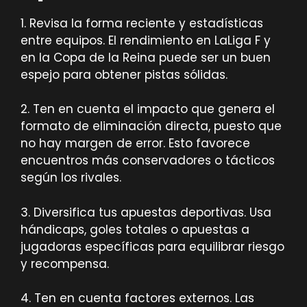
1. Revisa la forma reciente y estadísticas
entre equipos. El rendimiento en LaLiga F y
en la Copa de la Reina puede ser un buen
espejo para obtener pistas sólidas.
2. Ten en cuenta el impacto que genera el
formato de eliminación directa, puesto que
no hay margen de error. Esto favorece
encuentros más conservadores o tácticos
según los rivales.
3. Diversifica tus apuestas deportivas. Usa
hándicaps, goles totales o apuestas a
jugadoras específicas para equilibrar riesgo
y recompensa.
4. Ten en cuenta factores externos. Las