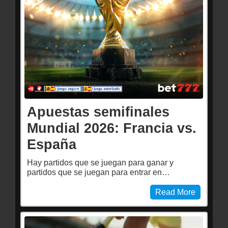
Apuestas semifinales
Mundial 2026: Francia vs.
España
Hay partidos que se juegan para ganar y
partidos que se juegan para entrar en…
Read More