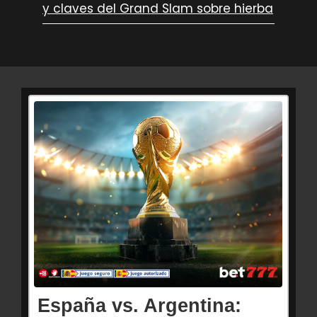
y claves del Grand Slam sobre hierba
España vs. Argentina: