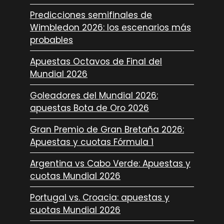
Predicciones semifinales de
Wimbledon 2026: los escenarios más
probables
Apuestas Octavos de Final del
Mundial 2026
Goleadores del Mundial 2026:
apuestas Bota de Oro 2026
Gran Premio de Gran Bretaña 2026:
Apuestas y cuotas Fórmula 1
Argentina vs Cabo Verde: Apuestas y
cuotas Mundial 2026
Portugal vs. Croacia: apuestas y
cuotas Mundial 2026