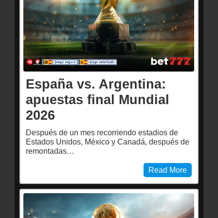
España vs. Argentina:
apuestas final Mundial
2026
Después de un mes recorriendo estadios de
Estados Unidos, México y Canadá, después de
remontadas…
Read More