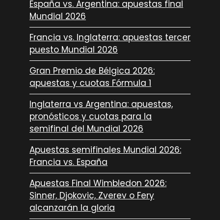
España vs. Argentina: apuestas final
Mundial 2026
Francia vs. Inglaterra: apuestas tercer
puesto Mundial 2026
Gran Premio de Bélgica 2026:
apuestas y cuotas Fórmula 1
Inglaterra vs Argentina: apuestas,
pronósticos y cuotas para la
semifinal del Mundial 2026
Apuestas semifinales Mundial 2026:
Francia vs. España
Apuestas Final Wimbledon 2026:
Sinner, Djokovic, Zverev o Fery
alcanzarán la gloria