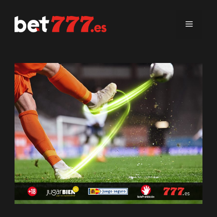
Saltar
al
Menú
contenido