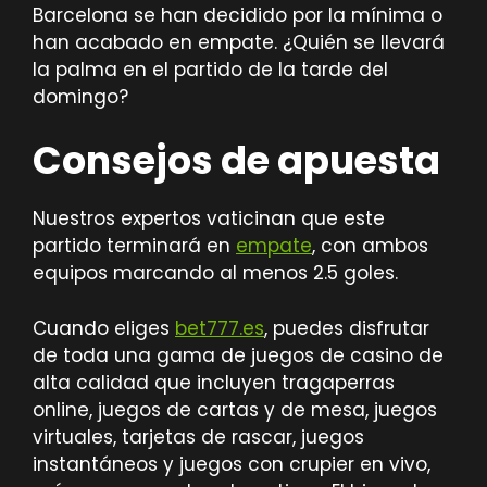
Barcelona se han decidido por la mínima o
han acabado en empate. ¿Quién se llevará
la palma en el partido de la tarde del
domingo?
Consejos de apuesta
Nuestros expertos vaticinan que este
partido terminará en
empate
, con
ambos
equipos marcando
al menos
2.5 goles
.
Cuando eliges
bet777.es
, puedes disfrutar
de toda una gama de juegos de casino de
alta calidad que incluyen tragaperras
online, juegos de cartas y de mesa, juegos
virtuales, tarjetas de rascar, juegos
instantáneos y juegos con crupier en vivo,