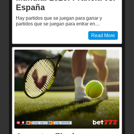
España
Hay partidos que se juegan para ganar y
partidos que se juegan para entrar en…
Read More