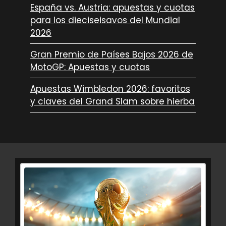
España vs. Austria: apuestas y cuotas
para los dieciseisavos del Mundial
2026
Gran Premio de Países Bajos 2026 de
MotoGP: Apuestas y cuotas
Apuestas Wimbledon 2026: favoritos
y claves del Grand Slam sobre hierba