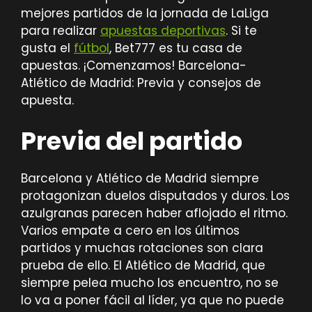
mejores partidos de la jornada de LaLiga
para realizar
apuestas deportivas
. Si te
gusta el
fútbol
, Bet777 es tu casa de
apuestas. ¡Comenzamos! Barcelona-
Atlético de Madrid: Previa y consejos de
apuesta.
Previa del partido
Barcelona y Atlético de Madrid siempre
protagonizan duelos disputados y duros. Los
azulgranas parecen haber aflojado el ritmo.
Varios empate a cero en los últimos
partidos y muchas rotaciones son clara
prueba de ello. El Atlético de Madrid, que
siempre pelea mucho los encuentro, no se
lo va a poner fácil al líder, ya que no puede