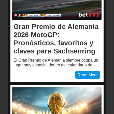
Gran Premio de Alemania
2026 MotoGP:
Pronósticos, favoritos y
claves para Sachsenring
El Gran Premio de Alemania siempre ocupa un
lugar muy especial dentro del calendario de…
Read More