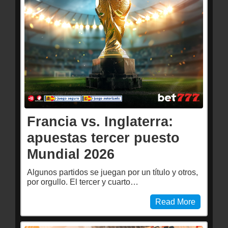
Francia vs. Inglaterra:
apuestas tercer puesto
Mundial 2026
Algunos partidos se juegan por un título y otros,
por orgullo. El tercer y cuarto…
Read More