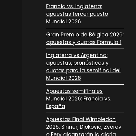
Francia vs. Inglaterra:
apuestas tercer puesto
Mundial 2026
Gran Premio de Bélgica 2026:
apuestas y cuotas Fórmula 1
Inglaterra vs Argentina:
apuestas, pronósticos y
cuotas para la semifinal del
Mundial 2026
Apuestas semifinales
Mundial 2026: Francia vs.
España
Apuestas Final Wimbledon
2026: Sinner, Djokovic, Zverev
o Fery alcanzarán la gloria