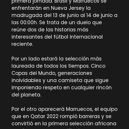
primera jornada. Brasil y Marruecos se
enfrentarán en Nueva Jersey la
madrugada del 13 de junio al 14 de junio a
las 00:00h. Se trata de un duelo que
reúne dos de las historias más
interesantes del fútbol internacional
reciente.
Por un lado estará la selección más
laureada de todos los tiempos. Cinco
Copas del Mundo, generaciones
inolvidables y una camiseta que sigue
imponiendo respeto en cualquier rincón
del planeta.
Por el otro aparecerá Marruecos, el equipo
que en Qatar 2022 rompió barreras y se
convirtió en la primera selección africana