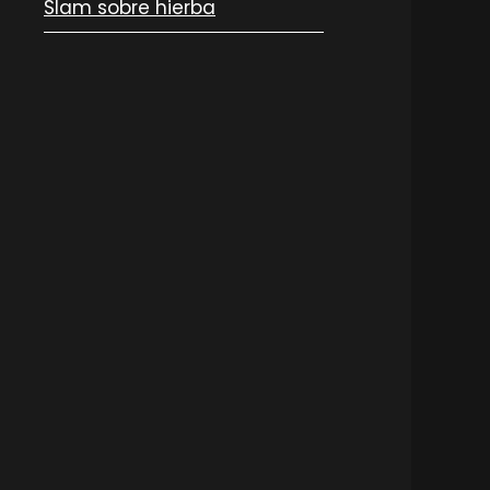
Slam sobre hierba