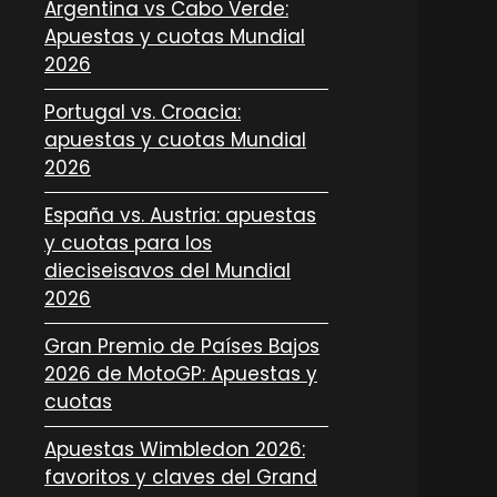
Argentina vs Cabo Verde:
Apuestas y cuotas Mundial
2026
Portugal vs. Croacia:
apuestas y cuotas Mundial
2026
España vs. Austria: apuestas
y cuotas para los
dieciseisavos del Mundial
2026
Gran Premio de Países Bajos
2026 de MotoGP: Apuestas y
cuotas
Apuestas Wimbledon 2026:
favoritos y claves del Grand