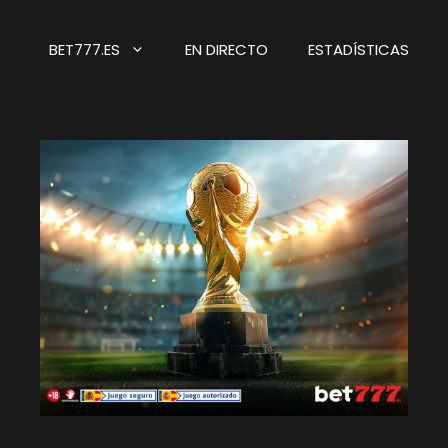
BET777.ES
EN DIRECTO
ESTADÍSTICAS