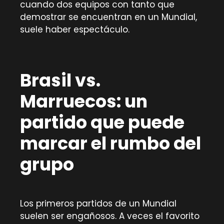
cuando dos equipos con tanto que
demostrar se encuentran en un Mundial,
suele haber espectáculo.
Brasil vs.
Marruecos: un
partido que puede
marcar el rumbo del
grupo
Los primeros partidos de un Mundial
suelen ser engañosos. A veces el favorito