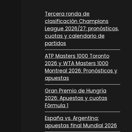
Tercera ronda de
clasificación Champions
League 2026/27: pronósticos,
cuotas y calendario de
partidos
ATP Masters 1000 Toronto
2026 y WTA Masters 1000
Montreal 2026: Pronósticos y
apuestas
Gran Premio de Hungría
2026: Apuestas y cuotas
Fórmula 1
España vs. Argentina:
apuestas final Mundial 2026