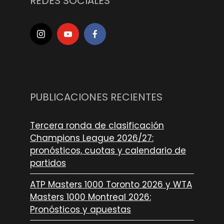
REDES SOCIALES
PUBLICACIONES RECIENTES
Tercera ronda de clasificación
Champions League 2026/27:
pronósticos, cuotas y calendario de
partidos
ATP Masters 1000 Toronto 2026 y WTA
Masters 1000 Montreal 2026:
Pronósticos y apuestas