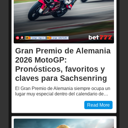
Gran Premio de Alemania
2026 MotoGP:
Pronósticos, favoritos y
claves para Sachsenring
El Gran Premio de Alemania siempre ocupa un
lugar muy especial dentro del calendario de…
Read More