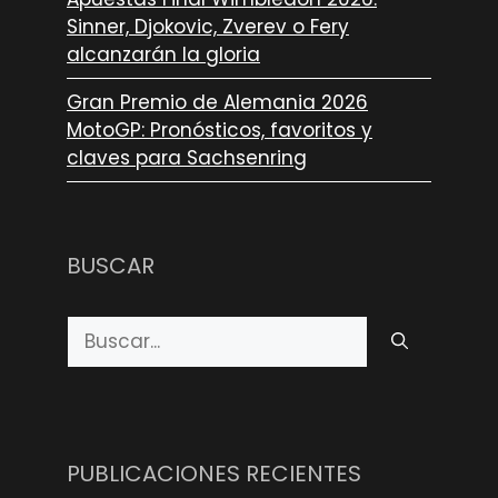
Sinner, Djokovic, Zverev o Fery
alcanzarán la gloria
Gran Premio de Alemania 2026
MotoGP: Pronósticos, favoritos y
claves para Sachsenring
BUSCAR
Buscar:
PUBLICACIONES RECIENTES