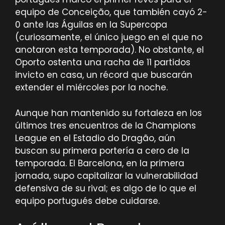
equipo de Conceição, que también cayó 2-
0 ante las Águilas en la Supercopa
(curiosamente, el único juego en el que no
anotaron esta temporada). No obstante, el
Oporto ostenta una racha de 11 partidos
invicto en casa, un récord que buscarán
extender el miércoles por la noche.
Aunque han mantenido su fortaleza en los
últimos tres encuentros de la Champions
League en el Estadio do Dragão, aún
buscan su primera portería a cero de la
temporada. El Barcelona, en la primera
jornada, supo capitalizar la vulnerabilidad
defensiva de su rival; es algo de lo que el
equipo portugués debe cuidarse.