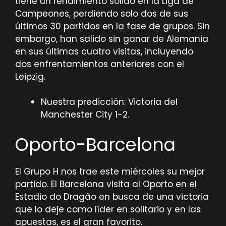
tiene un rendimiento sólido en la Liga de
Campeones, perdiendo solo dos de sus
últimos 30 partidos en la fase de grupos. Sin
embargo, han salido sin ganar de Alemania
en sus últimas cuatro visitas, incluyendo
dos enfrentamientos anteriores con el
Leipzig.
Nuestra predicción: Victoria del
Manchester City 1-2.
Oporto-Barcelona
El Grupo H nos trae este miércoles su mejor
partido. El Barcelona visita al Oporto en el
Estadio do Dragão en busca de una victoria
que lo deje como líder en solitario y en las
apuestas, es el gran favorito.