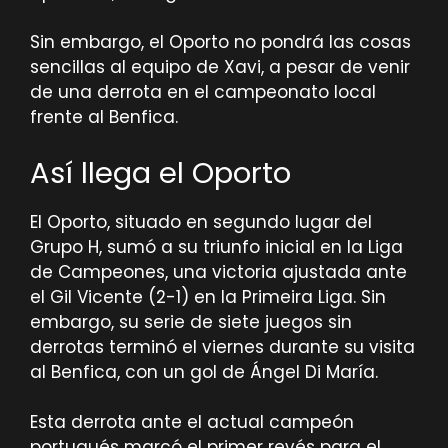
Sin embargo, el Oporto no pondrá las cosas
sencillas al equipo de Xavi, a pesar de venir
de una derrota en el campeonato local
frente al Benfica.
Así llega el Oporto
El Oporto, situado en segundo lugar del
Grupo H, sumó a su triunfo inicial en la Liga
de Campeones, una victoria ajustada ante
el Gil Vicente (2-1) en la Primeira Liga. Sin
embargo, su serie de siete juegos sin
derrotas terminó el viernes durante su visita
al Benfica, con un gol de Ángel Di María.
Esta derrota ante el actual campeón
portugués marcó el primer revés para el