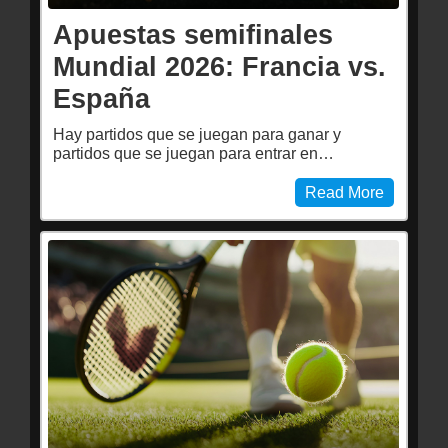
Apuestas semifinales
Mundial 2026: Francia vs.
España
Hay partidos que se juegan para ganar y
partidos que se juegan para entrar en…
Read More