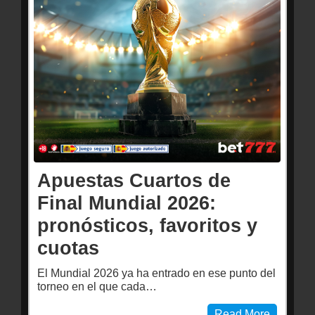
Apuestas Cuartos de
Final Mundial 2026:
pronósticos, favoritos y
cuotas
El Mundial 2026 ya ha entrado en ese punto del
torneo en el que cada…
Read More