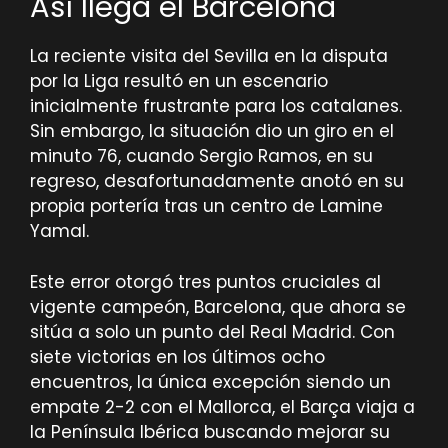
Así llega el Barcelona
La reciente visita del Sevilla en la disputa
por la Liga resultó en un escenario
inicialmente frustrante para los catalanes.
Sin embargo, la situación dio un giro en el
minuto 76, cuando Sergio Ramos, en su
regreso, desafortunadamente anotó en su
propia portería tras un centro de Lamine
Yamal.
Este error otorgó tres puntos cruciales al
vigente campeón, Barcelona, que ahora se
sitúa a solo un punto del Real Madrid. Con
siete victorias en los últimos ocho
encuentros, la única excepción siendo un
empate 2-2 con el Mallorca, el Barça viaja a
la Península Ibérica buscando mejorar su