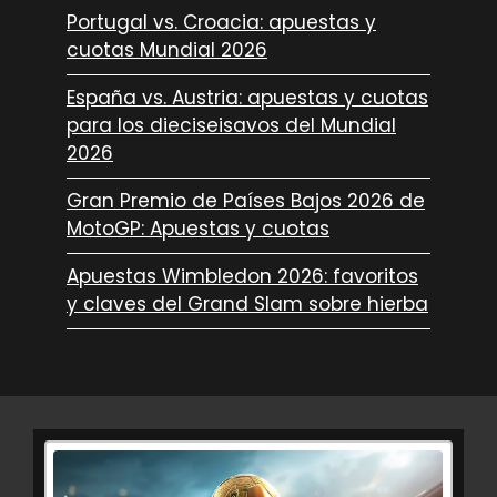
Portugal vs. Croacia: apuestas y
cuotas Mundial 2026
España vs. Austria: apuestas y cuotas
para los dieciseisavos del Mundial
2026
Gran Premio de Países Bajos 2026 de
MotoGP: Apuestas y cuotas
Apuestas Wimbledon 2026: favoritos
y claves del Grand Slam sobre hierba