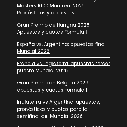
Masters 1000 Montreal 2026:
Pronósticos y apuestas
Gran Premio de Hungría 2026:
Apuestas y cuotas Fórmula 1
España vs. Argentina: apuestas final
Mundial 2026
Francia vs. Inglaterra: apuestas tercer
puesto Mundial 2026
Gran Premio de Bélgica 2026:
apuestas y cuotas Fórmula 1
Inglaterra vs Argentina: apuestas,
pronósticos y cuotas para la
semifinal del Mundial 2026