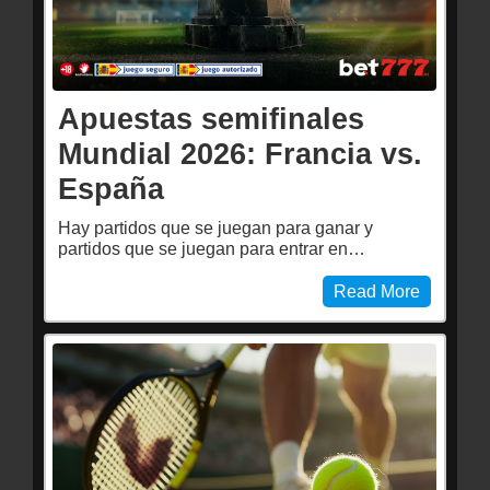
Apuestas semifinales
Mundial 2026: Francia vs.
España
Hay partidos que se juegan para ganar y
partidos que se juegan para entrar en…
Read More