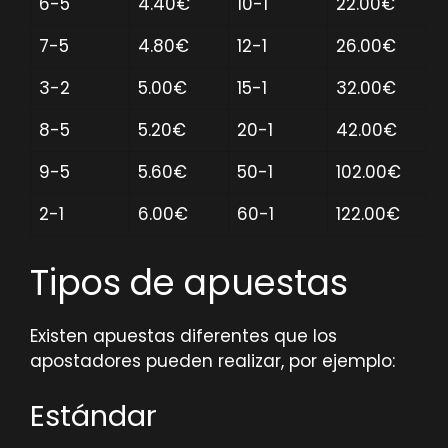
6-5
4.40€
10-1
22.00€
7-5
4.80€
12-1
26.00€
3-2
5.00€
15-1
32.00€
8-5
5.20€
20-1
42.00€
9-5
5.60€
50-1
102.00€
2-1
6.00€
60-1
122.00€
Tipos de apuestas
Existen apuestas diferentes que los
apostadores pueden realizar, por ejemplo:
Estándar