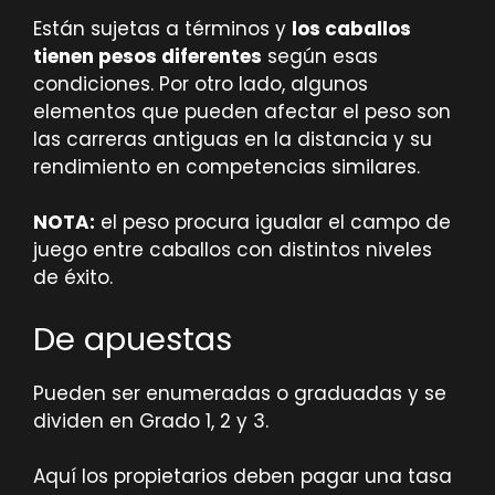
Están sujetas a términos y
los caballos
tienen pesos diferentes
según esas
condiciones. Por otro lado, algunos
elementos que pueden afectar el peso son
las carreras antiguas en la distancia y su
rendimiento en competencias similares.
NOTA:
el peso procura igualar el campo de
juego entre caballos con distintos niveles
de éxito.
De apuestas
Pueden ser enumeradas o graduadas y se
dividen en Grado 1, 2 y 3.
Aquí los propietarios deben pagar una tasa