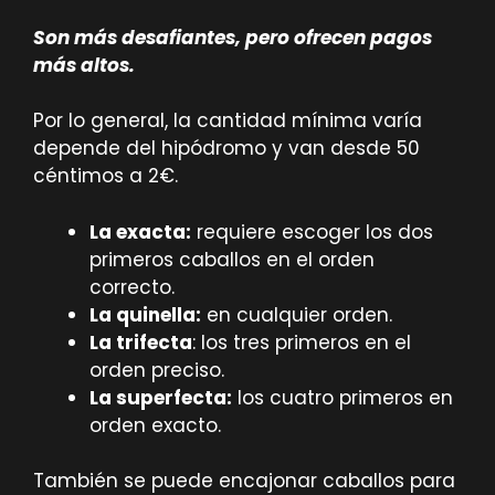
Son más desafiantes, pero ofrecen pagos
más altos.
Por lo general, la cantidad mínima varía
depende del hipódromo y van desde 50
céntimos a 2€.
La exacta:
requiere escoger los dos
primeros caballos en el orden
correcto.
La quinella:
en cualquier orden.
La trifecta
: los tres primeros en el
orden preciso.
La superfecta:
los cuatro primeros en
orden exacto.
También se puede encajonar caballos para