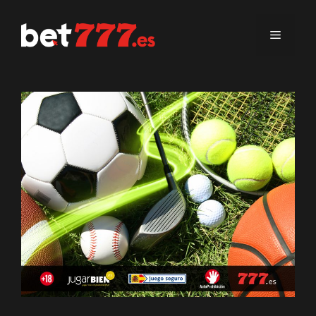
Saltar
al
Menú
contenido