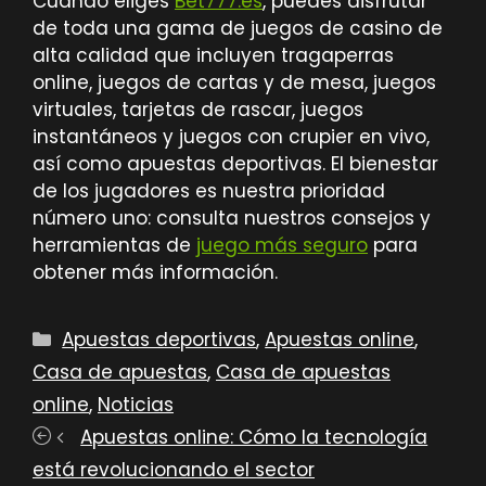
Cuando eliges
Bet777.es
, puedes disfrutar
de toda una gama de juegos de casino de
alta calidad que incluyen tragaperras
online, juegos de cartas y de mesa, juegos
virtuales, tarjetas de rascar, juegos
instantáneos y juegos con crupier en vivo,
así como apuestas deportivas. El bienestar
de los jugadores es nuestra prioridad
número uno: consulta nuestros consejos y
herramientas de
juego más seguro
para
obtener más información.
Categorías
Apuestas deportivas
,
Apuestas online
,
Casa de apuestas
,
Casa de apuestas
online
,
Noticias
Apuestas online: Cómo la tecnología
está revolucionando el sector