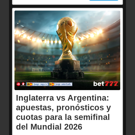
Inglaterra vs Argentina:
apuestas, pronósticos y
cuotas para la semifinal
del Mundial 2026