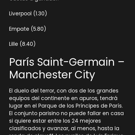
Liverpool (1.30)
Empate (5.80)
Lille (8.40)
París Saint-Germain –
Manchester City
El duelo del terror, con dos de los grandes
equipos del continente en apuros, tendrá
lugar en el Parque de los Príncipes de París.
El conjunto parisino no puede fallar en casa
si quiere estar entre los 24 mejores
clasificados y avanzar, al menos, hasta la