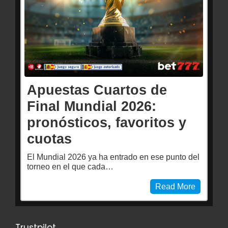
Apuestas Cuartos de
Final Mundial 2026:
pronósticos, favoritos y
cuotas
El Mundial 2026 ya ha entrado en ese punto del
torneo en el que cada…
Read More
Trustpilot