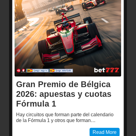
Gran Premio de Bélgica
2026: apuestas y cuotas
Fórmula 1
Hay circuitos que forman parte del calendario
de la Fórmula 1 y otros que forman…
Read More