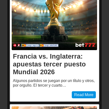
Francia vs. Inglaterra:
apuestas tercer puesto
Mundial 2026
Algunos partidos se juegan por un título y otros,
por orgullo. El tercer y cuarto…
Read More