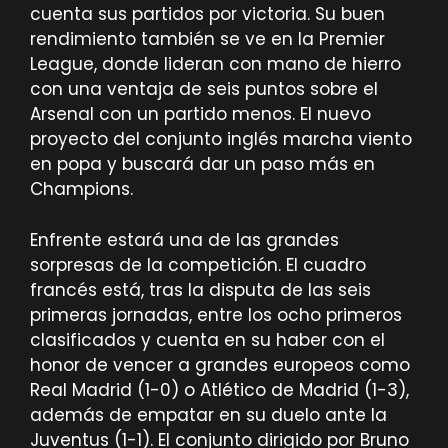
cuenta sus partidos por victoria. Su buen
rendimiento también se ve en la Premier
League, donde lideran con mano de hierro
con una ventaja de seis puntos sobre el
Arsenal con un partido menos. El nuevo
proyecto del conjunto inglés marcha viento
en popa y buscará dar un paso más en
Champions.
Enfrente estará una de las grandes
sorpresas de la competición. El cuadro
francés está, tras la disputa de las seis
primeras jornadas, entre los ocho primeros
clasificados y cuenta en su haber con el
honor de vencer a grandes europeos como
Real Madrid (1-0) o Atlético de Madrid (1-3),
además de empatar en su duelo ante la
Juventus (1-1). El conjunto dirigido por Bruno