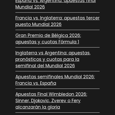
España vs. Argentina: apuestas final
Mundial 2026
Francia vs. Inglaterra: apuestas tercer
puesto Mundial 2026
Gran Premio de Bélgica 2026:
apuestas y cuotas Fórmula 1
Inglaterra vs Argentina: apuestas,
pronósticos y cuotas para la
semifinal del Mundial 2026
Apuestas semifinales Mundial 2026:
Francia vs. España
Apuestas Final Wimbledon 2026:
Sinner, Djokovic, Zverev o Fery
alcanzarán la gloria