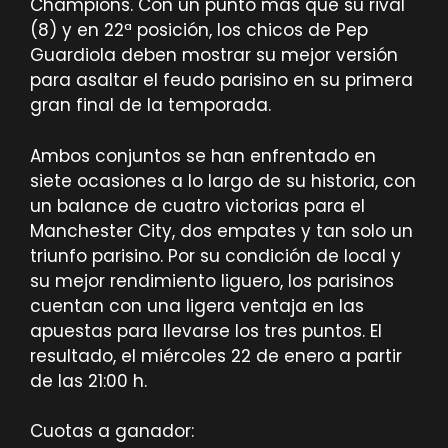
Champions. Con un punto más que su rival
(8) y en 22ª posición, los chicos de Pep
Guardiola deben mostrar su mejor versión
para asaltar el feudo parisino en su primera
gran final de la temporada.
Ambos conjuntos se han enfrentado en
siete ocasiones a lo largo de su historia, con
un balance de cuatro victorias para el
Manchester City, dos empates y tan solo un
triunfo parisino. Por su condición de local y
su mejor rendimiento liguero, los parisinos
cuentan con una ligera ventaja en las
apuestas para llevarse los tres puntos. El
resultado, el miércoles 22 de enero a partir
de las 21:00 h.
Cuotas a ganador: