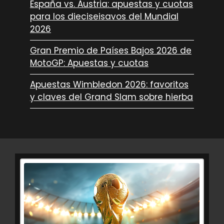
España vs. Austria: apuestas y cuotas
para los dieciseisavos del Mundial
2026
Gran Premio de Países Bajos 2026 de
MotoGP: Apuestas y cuotas
Apuestas Wimbledon 2026: favoritos
y claves del Grand Slam sobre hierba