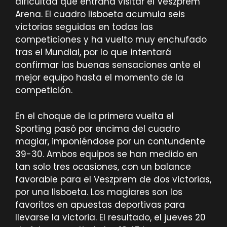
dificultad que entraña visitar el Veszprem
Arena. El cuadro lisboeta acumula seis
victorias seguidas en todas las
competiciones y ha vuelto muy enchufado
tras el Mundial, por lo que intentará
confirmar las buenas sensaciones ante el
mejor equipo hasta el momento de la
competición.
En el choque de la primera vuelta el
Sporting pasó por encima del cuadro
magiar, imponiéndose por un contundente
39-30. Ambos equipos se han medido en
tan solo tres ocasiones, con un balance
favorable para el Veszprem de dos victorias,
por una lisboeta. Los magiares son los
favoritos en apuestas deportivas para
llevarse la victoria. El resultado, el jueves 20