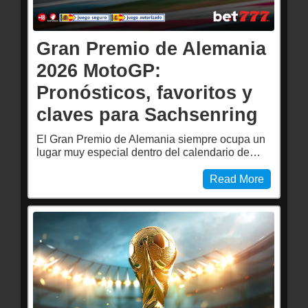
Gran Premio de Alemania
2026 MotoGP:
Pronósticos, favoritos y
claves para Sachsenring
El Gran Premio de Alemania siempre ocupa un
lugar muy especial dentro del calendario de…
Read More