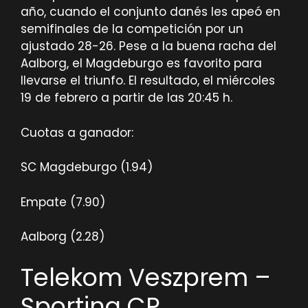
año, cuando el conjunto danés les apeó en
semifinales de la competición por un
ajustado 28-26. Pese a la buena racha del
Aalborg, el Magdeburgo es favorito para
llevarse el triunfo. El resultado, el miércoles
19 de febrero a partir de las 20:45 h.
Cuotas a ganador:
SC Magdeburgo (1.94)
Empate (7.90)
Aalborg (2.28)
Telekom Veszprem –
Sporting CP