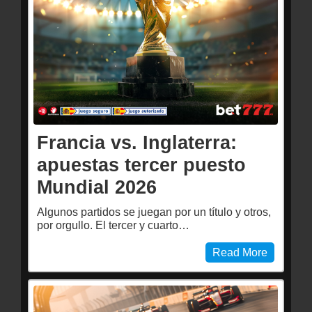
Francia vs. Inglaterra:
apuestas tercer puesto
Mundial 2026
Algunos partidos se juegan por un título y otros,
por orgullo. El tercer y cuarto…
Read More