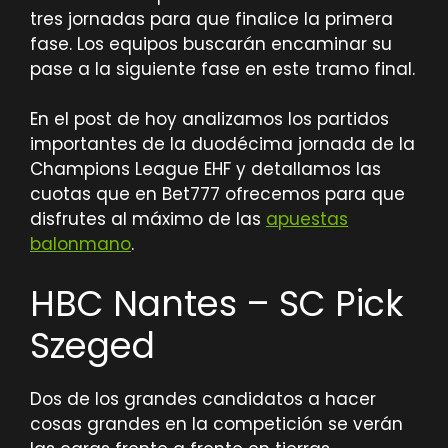
tres jornadas para que finalice la primera
fase. Los equipos buscarán encaminar su
pase a la siguiente fase en este tramo final.
En el post de hoy analizamos los partidos
importantes de la duodécima jornada de la
Champions League EHF y detallamos las
cuotas que en Bet777 ofrecemos para que
disfrutes al máximo de las
apuestas
balonmano
.
HBC Nantes – SC Pick
Szeged
Dos de los grandes candidatos a hacer
cosas grandes en la competición se verán