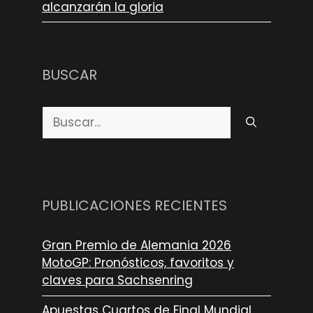
alcanzarán la gloria
BUSCAR
Buscar:
PUBLICACIONES RECIENTES
Gran Premio de Alemania 2026
MotoGP: Pronósticos, favoritos y
claves para Sachsenring
Apuestas Cuartos de Final Mundial