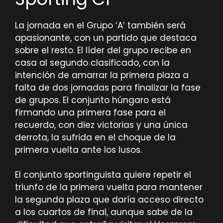
La jornada en el Grupo ‘A’ también será
apasionante, con un partido que destaca
sobre el resto. El líder del grupo recibe en
casa al segundo clasificado, con la
intención de amarrar la primera plaza a
falta de dos jornadas para finalizar la fase
de grupos. El conjunto húngaro está
firmando una primera fase para el
recuerdo, con diez victorias y una única
derrota, la sufrida en el choque de la
primera vuelta ante los lusos.
El conjunto sportinguista quiere repetir el
triunfo de la primera vuelta para mantener
la segunda plaza que daría acceso directo
a los cuartos de final, aunque sabe de la