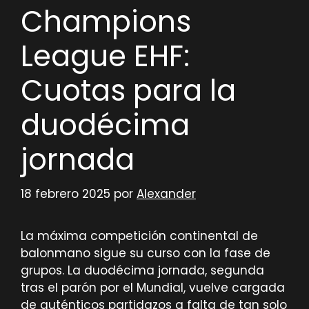
Champions
League EHF:
Cuotas para la
duodécima
jornada
18 febrero 2025
por
Alexander
La máxima competición continental de
balonmano sigue su curso con la fase de
grupos. La duodécima jornada, segunda
tras el parón por el Mundial, vuelve cargada
de auténticos partidazos a falta de tan solo