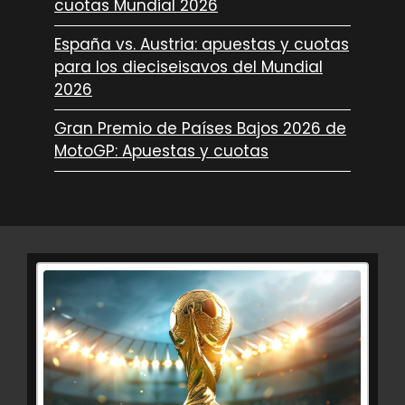
cuotas Mundial 2026
España vs. Austria: apuestas y cuotas
para los dieciseisavos del Mundial
2026
Gran Premio de Países Bajos 2026 de
MotoGP: Apuestas y cuotas