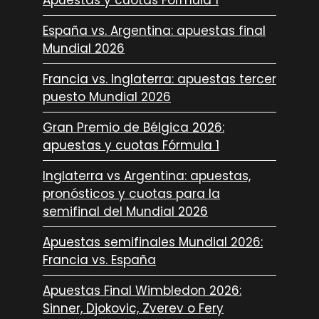
España vs. Argentina: apuestas final
Mundial 2026
Francia vs. Inglaterra: apuestas tercer
puesto Mundial 2026
Gran Premio de Bélgica 2026:
apuestas y cuotas Fórmula 1
Inglaterra vs Argentina: apuestas,
pronósticos y cuotas para la
semifinal del Mundial 2026
Apuestas semifinales Mundial 2026:
Francia vs. España
Apuestas Final Wimbledon 2026:
Sinner, Djokovic, Zverev o Fery