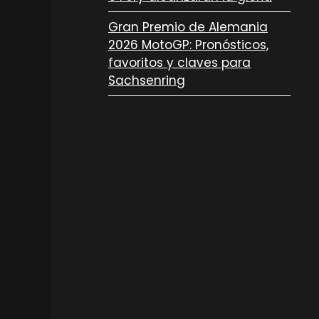
Gran Premio de Alemania
2026 MotoGP: Pronósticos,
favoritos y claves para
Sachsenring