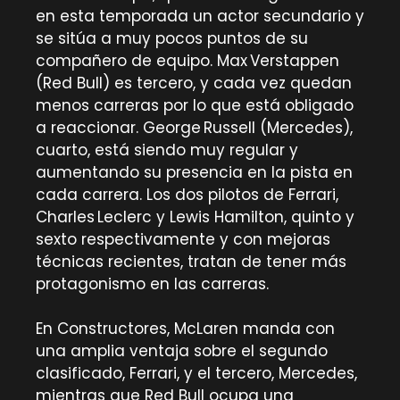
en esta temporada un actor secundario y
se sitúa a muy pocos puntos de su
compañero de equipo. Max Verstappen
(Red Bull) es tercero, y cada vez quedan
menos carreras por lo que está obligado
a reaccionar. George Russell (Mercedes),
cuarto, está siendo muy regular y
aumentando su presencia en la pista en
cada carrera. Los dos pilotos de Ferrari,
Charles Leclerc y Lewis Hamilton, quinto y
sexto respectivamente y con mejoras
técnicas recientes, tratan de tener más
protagonismo en las carreras.
En Constructores, McLaren manda con
una amplia ventaja sobre el segundo
clasificado, Ferrari, y el tercero, Mercedes,
mientras que Red Bull ocupa una