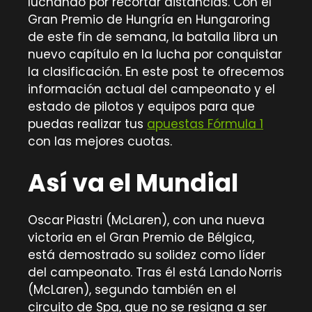
luchando por recortar distancias. Con el
Gran Premio de Hungría en Hungaroring
de este fin de semana, la batalla libra un
nuevo capítulo en la lucha por conquistar
la clasificación. En este post te ofrecemos
información actual del campeonato y el
estado de pilotos y equipos para que
puedas realizar tus
apuestas Fórmula 1
con las mejores cuotas.
Así va el Mundial
Oscar Piastri (McLaren), con una nueva
victoria en el Gran Premio de Bélgica,
está demostrado su solidez como líder
del campeonato. Tras él está Lando Norris
(McLaren), segundo también en el
circuito de Spa, que no se resigna a ser