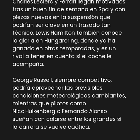
Charles Leclerc y Ferrari llegan motivados
tras un buen fin de semana en Spa y con
piezas nuevas en la suspensión que
podrían ser clave en un trazado tan
técnico. Lewis Hamilton también conoce
la gloria en Hungaroring, donde ya ha
ganado en otras temporadas, y es un
rival a tener en cuenta si el coche le
acompaña.
George Russell, siempre competitivo,
podría aprovechar las previsibles
condiciones meteorológicas cambiantes,
mientras que pilotos como
Nico Hülkenberg o Fernando Alonso
sueñan con colarse entre los grandes si
la carrera se vuelve caótica.