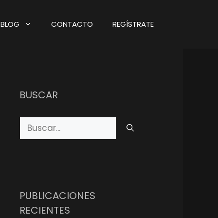
BLOG
CONTACTO
REGÍSTRATE
BUSCAR
Buscar:
PUBLICACIONES
RECIENTES