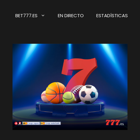
BET777.ES
EN DIRECTO
ESTADÍSTICAS