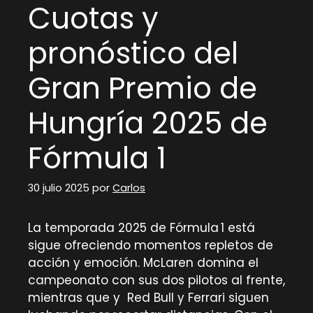
Cuotas y
pronóstico del
Gran Premio de
Hungría 2025 de
Fórmula 1
30 julio 2025
por
Carlos
La temporada 2025 de Fórmula 1 está
sigue ofreciendo momentos repletos de
acción y emoción. McLaren domina el
campeonato con sus dos pilotos al frente,
mientras que y Red Bull y Ferrari siguen