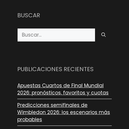
BUSCAR
Buscar:
PUBLICACIONES RECIENTES
Apuestas Cuartos de Final Mundial
2026: pronósticos, favoritos y cuotas
Predicciones semifinales de
Wimbledon 2026: los escenarios más
probables