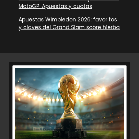
MotoGP: Apuestas y cuotas
Apuestas Wimbledon 2026: favoritos
y claves del Grand Slam sobre hierba