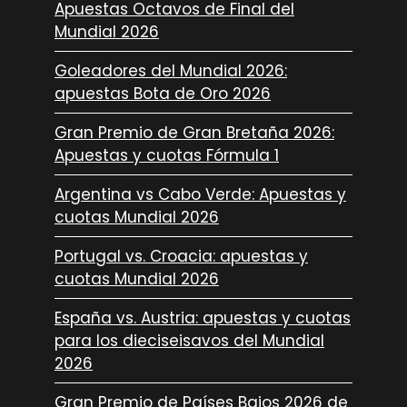
Apuestas Octavos de Final del
Mundial 2026
Goleadores del Mundial 2026:
apuestas Bota de Oro 2026
Gran Premio de Gran Bretaña 2026:
Apuestas y cuotas Fórmula 1
Argentina vs Cabo Verde: Apuestas y
cuotas Mundial 2026
Portugal vs. Croacia: apuestas y
cuotas Mundial 2026
España vs. Austria: apuestas y cuotas
para los dieciseisavos del Mundial
2026
Gran Premio de Países Bajos 2026 de