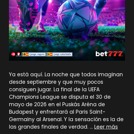
Ya está aquí. La noche que todos imaginan
desde septiembre y que muy pocos
consiguen jugar. La final de la UEFA
Champions League se disputa el 30 de
mayo de 2026 en el Puskás Aréna de
Budapest y enfrentará al Paris Saint-
Germainy al Arsenal. Y la sensación es la de
las grandes finales de verdad. …
Leer más