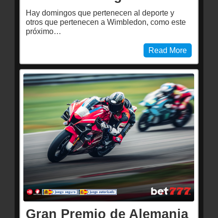
Hay domingos que pertenecen al deporte y
otros que pertenecen a Wimbledon, como este
próximo…
Read More
Gran Premio de Alemania