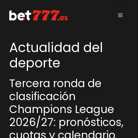
Saltar
al
Menú
contenido
Actualidad del
deporte
Tercera ronda de
clasificación
Champions League
2026/27: pronósticos,
cuotas y calendario