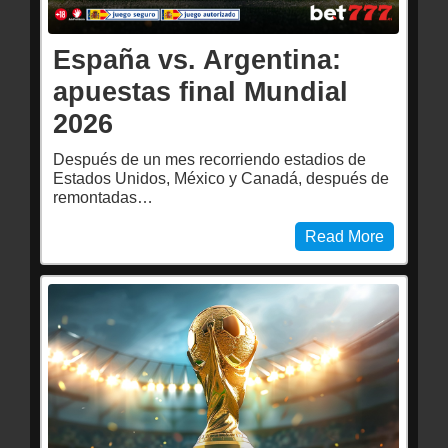
España vs. Argentina:
apuestas final Mundial
2026
Después de un mes recorriendo estadios de
Estados Unidos, México y Canadá, después de
remontadas…
Read More