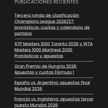
PUBLICACIONES RECIENTES
Tercera ronda de clasificación
Champions League 2026/27:
pronósticos, cuotas y calendario de
partidos
ATP Masters 1000 Toronto 2026 y WTA
Masters 1000 Montreal 2026:
Pronósticos y apuestas
Gran Premio de Hungría 2026:
Apuestas y cuotas Fórmula 1
España vs. Argentina: apuestas final
Mundial 2026
Francia vs. Inglaterra: apuestas tercer
puesto Mundial 2026