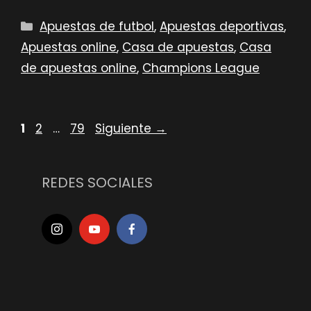
Categorías
Apuestas de futbol
,
Apuestas deportivas
,
Apuestas online
,
Casa de apuestas
,
Casa
de apuestas online
,
Champions League
Página
Página
Página
1
2
…
79
Siguiente
→
REDES SOCIALES