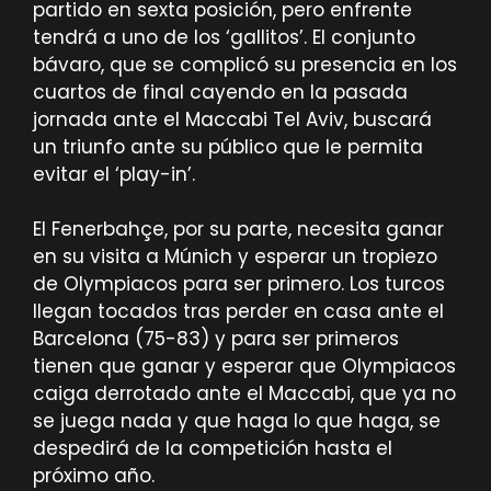
partido en sexta posición, pero enfrente
tendrá a uno de los ‘gallitos’. El conjunto
bávaro, que se complicó su presencia en los
cuartos de final cayendo en la pasada
jornada ante el Maccabi Tel Aviv, buscará
un triunfo ante su público que le permita
evitar el ‘play-in’.
El Fenerbahçe, por su parte, necesita ganar
en su visita a Múnich y esperar un tropiezo
de Olympiacos para ser primero. Los turcos
llegan tocados tras perder en casa ante el
Barcelona (75-83) y para ser primeros
tienen que ganar y esperar que Olympiacos
caiga derrotado ante el Maccabi, que ya no
se juega nada y que haga lo que haga, se
despedirá de la competición hasta el
próximo año.