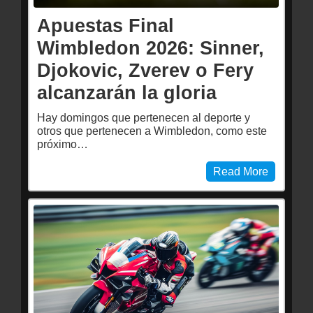
Apuestas Final
Wimbledon 2026: Sinner,
Djokovic, Zverev o Fery
alcanzarán la gloria
Hay domingos que pertenecen al deporte y
otros que pertenecen a Wimbledon, como este
próximo…
Read More