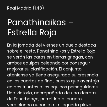
Real Madrid (1.48)
Panathinaikos –
Estrella Roja
En la jornada del viernes un duelo destaca
sobre el resto. Panathinaikos y Estrella Roja
se verán las caras en tierras griegas, con
ambos equipos peleando por conseguir
mejorar su clasificación. El conjunto
ateniense ya tiene asegurada su presencia
en los cuartos de final, puesto que aventaja
en dos triunfos a los equipos perseguidores.
Una victoria, acompañada de una derrota
de Fenerbahçe, permitiría al cuadro
verdiblanco auparse a la segunda plaza.