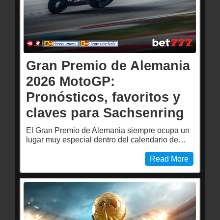
Gran Premio de Alemania
2026 MotoGP:
Pronósticos, favoritos y
claves para Sachsenring
El Gran Premio de Alemania siempre ocupa un
lugar muy especial dentro del calendario de…
Read More