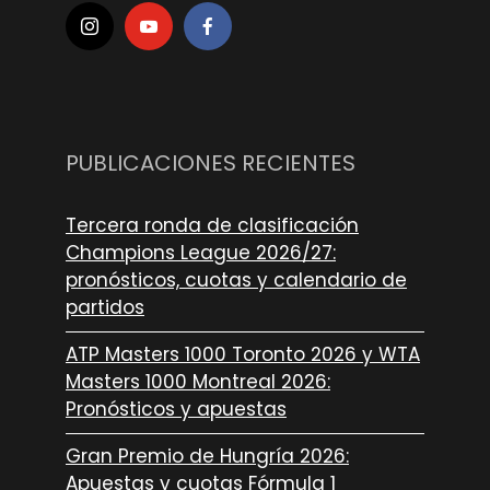
PUBLICACIONES RECIENTES
Tercera ronda de clasificación
Champions League 2026/27:
pronósticos, cuotas y calendario de
partidos
ATP Masters 1000 Toronto 2026 y WTA
Masters 1000 Montreal 2026:
Pronósticos y apuestas
Gran Premio de Hungría 2026:
Apuestas y cuotas Fórmula 1