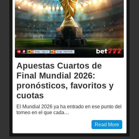
Apuestas Cuartos de
Final Mundial 2026:
pronósticos, favoritos y
cuotas
El Mundial 2026 ya ha entrado en ese punto del
torneo en el que cada…
Read More