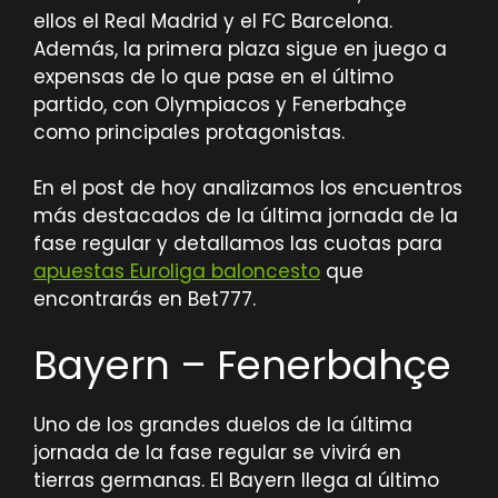
ellos el Real Madrid y el FC Barcelona.
Además, la primera plaza sigue en juego a
expensas de lo que pase en el último
partido, con Olympiacos y Fenerbahçe
como principales protagonistas.
En el post de hoy analizamos los encuentros
más destacados de la última jornada de la
fase regular y detallamos las cuotas para
apuestas Euroliga baloncesto
que
encontrarás en Bet777.
Bayern – Fenerbahçe
Uno de los grandes duelos de la última
jornada de la fase regular se vivirá en
tierras germanas. El Bayern llega al último