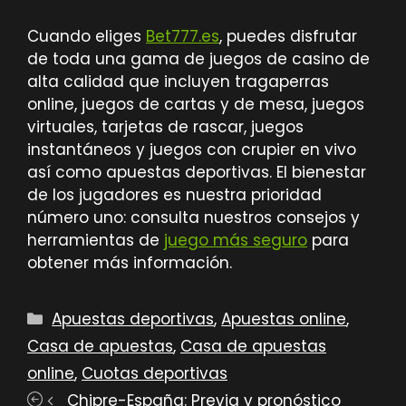
Cuando eliges
Bet777.es
, puedes disfrutar
de toda una gama de juegos de casino de
alta calidad que incluyen tragaperras
online, juegos de cartas y de mesa, juegos
virtuales, tarjetas de rascar, juegos
instantáneos y juegos con crupier en vivo
así como apuestas deportivas. El bienestar
de los jugadores es nuestra prioridad
número uno: consulta nuestros consejos y
herramientas de
juego más seguro
para
obtener más información.
Categorías
Apuestas deportivas
,
Apuestas online
,
Casa de apuestas
,
Casa de apuestas
online
,
Cuotas deportivas
Chipre-España: Previa y pronóstico