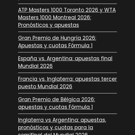
ATP Masters 1000 Toronto 2026 y WTA
Masters 1000 Montreal 2026:
Pronósticos y apuestas
Gran Premio de Hungría 2026:
Apuestas y cuotas Fórmula 1
España vs. Argentina: apuestas final
Mundial 2026
Francia vs. Inglaterra: apuestas tercer
puesto Mundial 2026
Gran Premio de Bélgica 2026:
apuestas y cuotas Fórmula 1
Inglaterra vs Argentina: apuestas,
pronósticos y cuotas para la