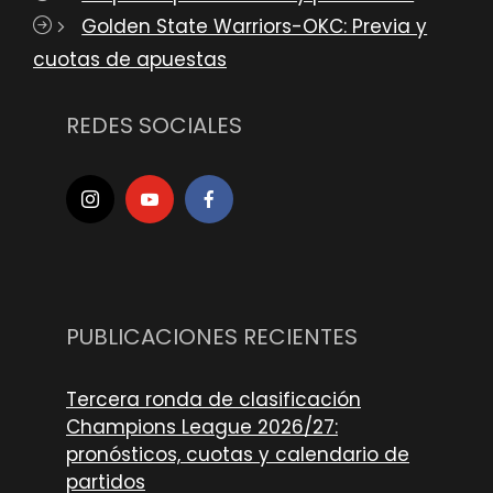
Golden State Warriors-OKC: Previa y
cuotas de apuestas
REDES SOCIALES
PUBLICACIONES RECIENTES
Tercera ronda de clasificación
Champions League 2026/27:
pronósticos, cuotas y calendario de
partidos