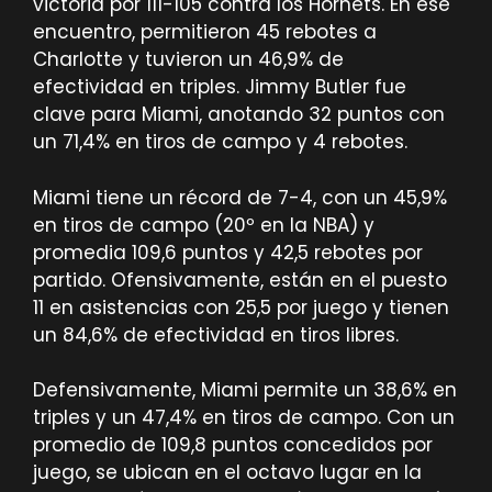
victoria por 111-105 contra los Hornets. En ese
encuentro, permitieron 45 rebotes a
Charlotte y tuvieron un 46,9% de
efectividad en triples. Jimmy Butler fue
clave para Miami, anotando 32 puntos con
un 71,4% en tiros de campo y 4 rebotes.
Miami tiene un récord de 7-4, con un 45,9%
en tiros de campo (20º en la NBA) y
promedia 109,6 puntos y 42,5 rebotes por
partido. Ofensivamente, están en el puesto
11 en asistencias con 25,5 por juego y tienen
un 84,6% de efectividad en tiros libres.
Defensivamente, Miami permite un 38,6% en
triples y un 47,4% en tiros de campo. Con un
promedio de 109,8 puntos concedidos por
juego, se ubican en el octavo lugar en la