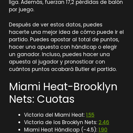
liga. Además, fuerzan 17,2 pérdidas de balón
por juego.
Después de ver estos datos, puedes
hacerte una mejor idea de cómo puede ir el
partido. Puedes apostar al total de puntos,
hacer una apuesta con hándicap o elegir
un ganador. Incluso, puedes hacer una
apuesta al jugador y pronosticar con
cuántos puntos acabará Butler el partido.
Miami Heat-Brooklyn
Nets: Cuotas
Victoria del Miami Heat:
1.55
Victoria de los Brooklyn Nets:
2.46
Miami Heat Hándicap (-4.5):
1.90