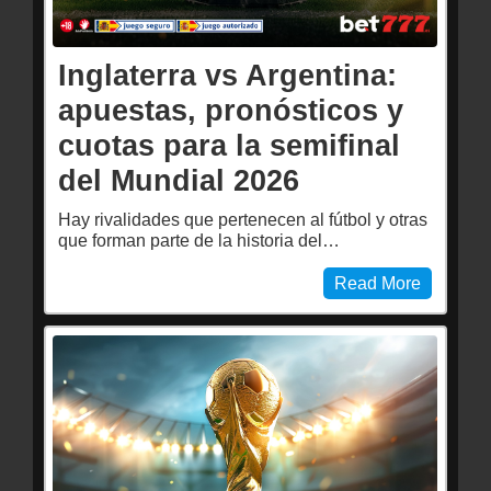
Inglaterra vs Argentina:
apuestas, pronósticos y
cuotas para la semifinal
del Mundial 2026
Hay rivalidades que pertenecen al fútbol y otras
que forman parte de la historia del…
Read More