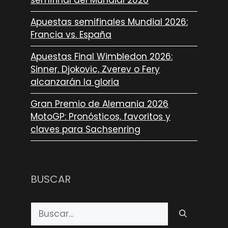
semifinal del Mundial 2026
Apuestas semifinales Mundial 2026:
Francia vs. España
Apuestas Final Wimbledon 2026:
Sinner, Djokovic, Zverev o Fery
alcanzarán la gloria
Gran Premio de Alemania 2026
MotoGP: Pronósticos, favoritos y
claves para Sachsenring
BUSCAR
Buscar: