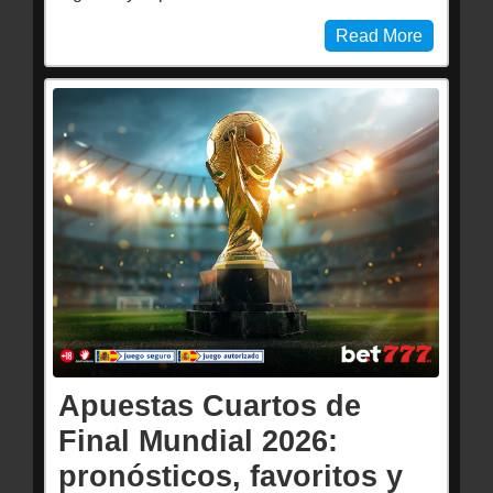
Read More
Apuestas Cuartos de
Final Mundial 2026:
pronósticos, favoritos y