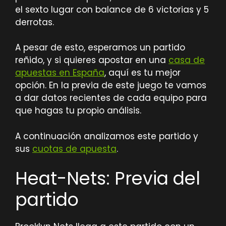
el sexto lugar con balance de 6 victorias y 5
derrotas.
A pesar de esto, esperamos un partido
reñido, y si quieres apostar en una
casa de
apuestas en España
, aquí es tu mejor
opción. En la previa de este juego te vamos
a dar datos recientes de cada equipo para
que hagas tu propio análisis.
A continuación analizamos este partido y
sus
cuotas de apuesta
.
Heat-Nets: Previa del
partido