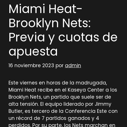
Miami Heat-
Brooklyn Nets:
Previa y cuotas de
apuesta
16 noviembre 2023
por
admin
Este viernes en horas de la madrugada,
Miami Heat recibe en el Kaseya Center a los
Brooklyn Nets, un partido que suele ser de
alta tensión. El equipo liderado por Jimmy
Butler, es tercero de la Conferencia Este con
un récord de 7 partidos ganados y 4
perdidos. Por su parte, los Nets marchan en