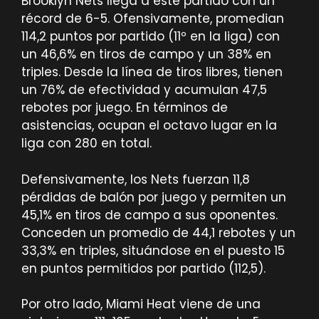
Brooklyn Nets llega a este partido con un
récord de 6-5. Ofensivamente, promedian
114,2 puntos por partido (11º en la liga) con
un 46,6% en tiros de campo y un 38% en
triples. Desde la línea de tiros libres, tienen
un 76% de efectividad y acumulan 47,5
rebotes por juego. En términos de
asistencias, ocupan el octavo lugar en la
liga con 280 en total.
Defensivamente, los Nets fuerzan 11,8
pérdidas de balón por juego y permiten un
45,1% en tiros de campo a sus oponentes.
Conceden un promedio de 44,1 rebotes y un
33,3% en triples, situándose en el puesto 15
en puntos permitidos por partido (112,5).
Por otro lado, Miami Heat viene de una