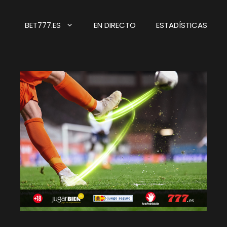
BET777.ES
EN DIRECTO
ESTADÍSTICAS