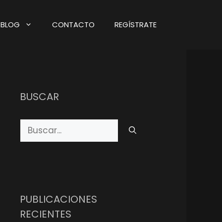
BLOG
CONTACTO
REGÍSTRATE
BUSCAR
Buscar:
PUBLICACIONES
RECIENTES