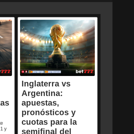
Inglaterra vs
Argentina:
tas
apuestas,
pronósticos y
cuotas para la
te
 1 y
semifinal del