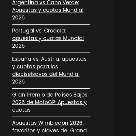
Argentina vs Cabo Verde:
Apuestas y cuotas Mundial
2026
Portugal vs. Croacia:
apuestas y cuotas Mundial
2026
España vs. Austria: apuestas
y cuotas para los
dieciseisavos del Mundial
2026
Gran Premio de Países Bajos
2026 de MotoGP: Apuestas y
cuotas
Apuestas Wimbledon 2026:
favoritos y claves del Grand