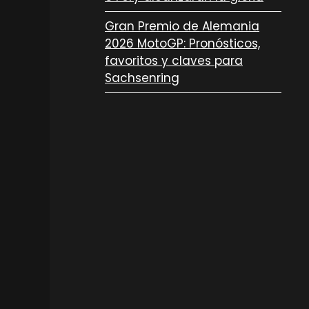
Gran Premio de Alemania
2026 MotoGP: Pronósticos,
favoritos y claves para
Sachsenring