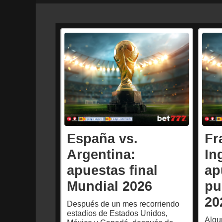
España vs.
Fr
Argentina:
In
apuestas final
ap
Mundial 2026
pu
20
Después de un mes recorriendo
estadios de Estados Unidos,
Algu