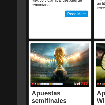
México y Canadá, después de
un tí
remontadas…
terc
Read More
Apuestas
Ap
semifinales
Wi