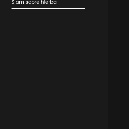
Slam sobre hierba