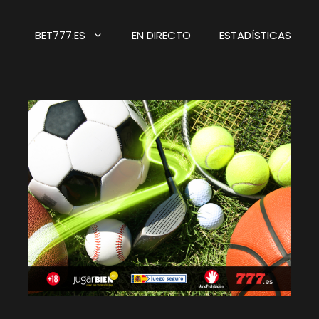
BET777.ES
EN DIRECTO
ESTADÍSTICAS