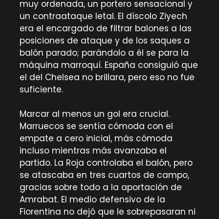
muy ordenada, un portero sensacional y
un contraataque letal. El díscolo Ziyech
era el encargado de filtrar balones a las
posiciones de ataque y de los saques a
balón parado; parándolo a él se para la
máquina marroquí. España consiguió que
el del Chelsea no brillara, pero eso no fue
suficiente.
Marcar al menos un gol era crucial.
Marruecos se sentía cómoda con el
empate a cero inicial, más cómoda
incluso mientras más avanzaba el
partido. La Roja controlaba el balón, pero
se atascaba en tres cuartos de campo,
gracias sobre todo a la aportación de
Amrabat. El medio defensivo de la
Fiorentina no dejó que le sobrepasaran ni