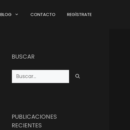
BLOG
CONTACTO
REGÍSTRATE
BUSCAR
Buscar:
PUBLICACIONES
RECIENTES