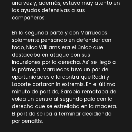
una vez y, además, estuvo muy atento en
las ayudas defensivas a sus
compañeros.
En la segunda parte y con Marruecos
solamente pensando en defender con
todo, Nico Williams era el único que
destacaba en ataque con sus
incursiones por la derecha. Así se llegó a
la prórroga. Marruecos tuvo un par de
oportunidades a la contra que Rodri y
Laporte cortaron in extremis. En el último
minuto de partido, Sarabia remataba de
volea un centro al segundo palo con la
derecha que se estrellaba en la madera.
El partido se iba a terminar decidiendo
por penaltis.