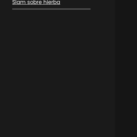
Slam sobre hierba