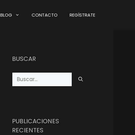
BLOG
CONTACTO
REGÍSTRATE
BUSCAR
Buscar:
PUBLICACIONES
RECIENTES