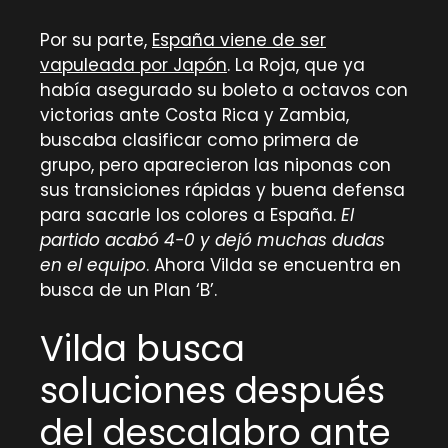
Por su parte,
España viene de ser
vapuleada por Japón
. La Roja, que ya
había asegurado su boleto a octavos con
victorias ante Costa Rica y Zambia,
buscaba clasificar como primera de
grupo, pero aparecieron las niponas con
sus transiciones rápidas y buena defensa
para sacarle los colores a España.
El
partido acabó 4-0 y dejó muchas dudas
en el equipo
. Ahora Vilda se encuentra en
busca de un Plan ‘B’.
Vilda busca
soluciones después
del descalabro ante