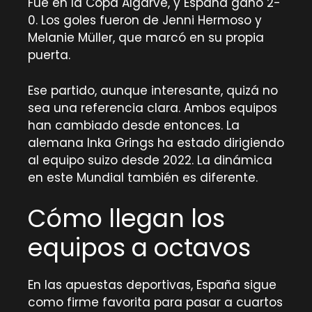
Fue en la Copa Algarve, y España ganó 2-
0. Los goles fueron de Jenni Hermoso y
Melanie Müller, que marcó en su propia
puerta.
Ese partido, aunque interesante, quizá no
sea una referencia clara. Ambos equipos
han cambiado desde entonces. La
alemana Inka Grings ha estado dirigiendo
al equipo suizo desde 2022. La dinámica
en este Mundial también es diferente.
Cómo llegan los
equipos a octavos
En las apuestas deportivas, España sigue
como firme favorita para pasar a cuartos