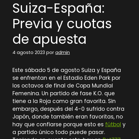
Suiza-España:
Previa y cuotas
de apuesta
4 agosto 2023
por
admin
Este sábado 5 de agosto Suiza y España
se enfrentan en el Estadio Eden Park por
los octavos de final de Copa Mundial
Femenina. Un partido de fase K.O. que
tiene a la Roja como gran favorita. Sin
embargo, después del 4-0 sufrido contra
Japón, donde también eran favoritas, no
hay que confiarse porque esto es
fútbol
y
a partido único todo puede pasar.