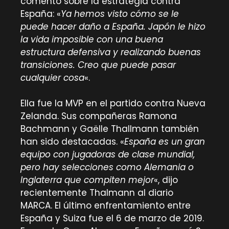
comentó sobre la estrategia contra
España: «
Ya hemos visto cómo se le
puede hacer daño a España. Japón le hizo
la vida imposible con una buena
estructura defensiva y realizando buenas
transiciones. Creo que puede pasar
cualquier cosa
«.
Ella fue la MVP en el partido contra Nueva
Zelanda. Sus compañeras Ramona
Bachmann y Gaëlle Thallmann también
han sido destacadas. «
España es un gran
equipo con jugadoras de clase mundial,
pero hay selecciones como Alemania o
Inglaterra que compiten mejor
«, dijo
recientemente Thalmann al diario
MARCA. El último enfrentamiento entre
España y Suiza fue el 6 de marzo de 2019.