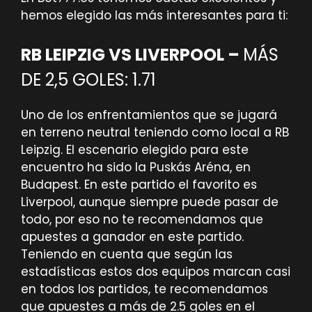
hemos elegido las más interesantes para ti:
RB LEIPZIG VS LIVERPOOL –
MÁS
DE 2,5 GOLES: 1.71
Uno de los enfrentamientos que se jugará
en terreno neutral teniendo como local a RB
Leipzig. El escenario elegido para este
encuentro ha sido la Puskás Aréna, en
Budapest. En este partido el favorito es
Liverpool, aunque siempre puede pasar de
todo, por eso no te recomendamos que
apuestes a ganador en este partido.
Teniendo en cuenta que según las
estadísticas estos dos equipos marcan casi
en todos los partidos, te recomendamos
que apuestes a más de 2.5 goles en el