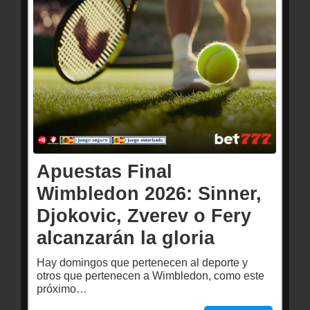
Apuestas Final
Wimbledon 2026: Sinner,
Djokovic, Zverev o Fery
alcanzarán la gloria
Hay domingos que pertenecen al deporte y
otros que pertenecen a Wimbledon, como este
próximo…