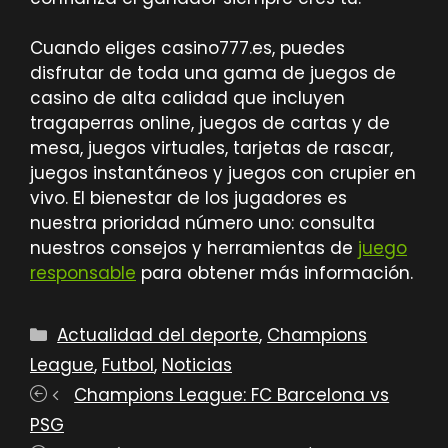
Cuando eliges casino777.es, puedes
disfrutar de toda una gama de juegos de
casino de alta calidad que incluyen
tragaperras online, juegos de cartas y de
mesa, juegos virtuales, tarjetas de rascar,
juegos instantáneos y juegos con crupier en
vivo. El bienestar de los jugadores es
nuestra prioridad número uno: consulta
nuestros consejos y herramientas de
juego
responsable
para obtener más información.
Categorías
Actualidad del deporte
,
Champions
League
,
Futbol
,
Noticias
Champions League: FC Barcelona vs
PSG