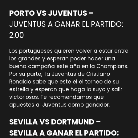
PORTO VS JUVENTUS –
JUVENTUS A GANAR EL PARTIDO:
2.00
Los portugueses quieren volver a estar entre
los grandes y esperan poder hacer una
buena campaña este año en la Champions.
Por su parte, la Juventus de Cristiano
Ronaldo sabe que este el el torneo de su
estrella y esperan que haga lo suyo y salir
victoriosos. Te recomendamos que
apuestes al Juventus como ganador.
SEVILLA VS DORTMUND –
SEVILLA A GANAR EL PARTIDO: