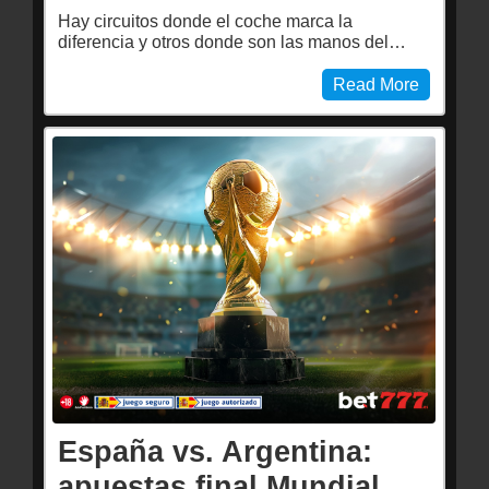
Hay circuitos donde el coche marca la
diferencia y otros donde son las manos del…
Read More
España vs. Argentina:
apuestas final Mundial