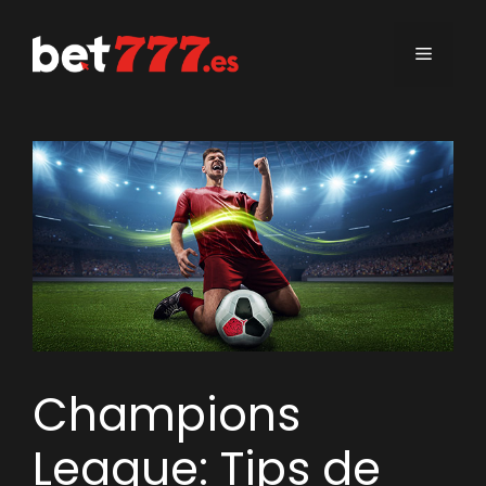
Saltar
al
Menú
contenido
Champions
League: Tips de