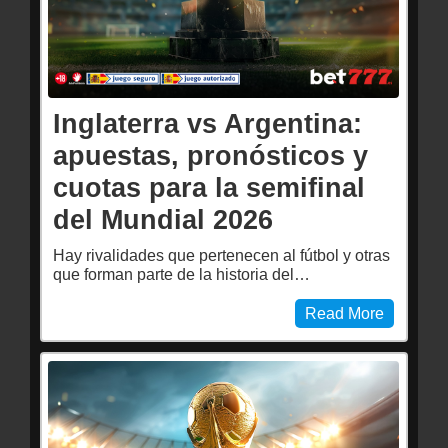
Inglaterra vs Argentina:
apuestas, pronósticos y
cuotas para la semifinal
del Mundial 2026
Hay rivalidades que pertenecen al fútbol y otras
que forman parte de la historia del…
Read More