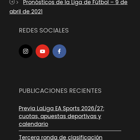
Pronósticos de la Liga de Fútbol – 9 de
abril de 2021
REDES SOCIALES
PUBLICACIONES RECIENTES
Previa LaLiga EA Sports 2026/27:
cuotas, apuestas deportivas y
calendario
Tercera ronda de clasificación