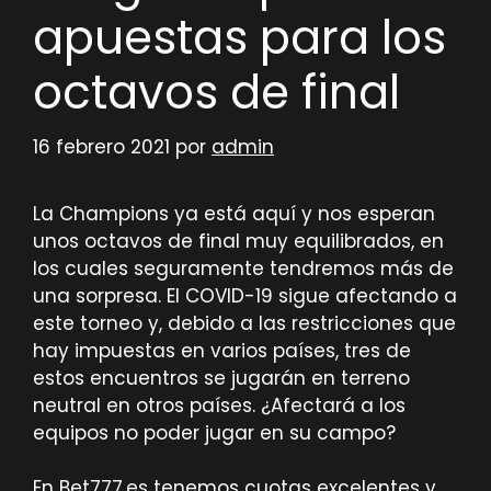
apuestas para los
octavos de final
16 febrero 2021
por
admin
La Champions ya está aquí y nos esperan
unos octavos de final muy equilibrados, en
los cuales seguramente tendremos más de
una sorpresa. El COVID-19 sigue afectando a
este torneo y, debido a las restricciones que
hay impuestas en varios países, tres de
estos encuentros se jugarán en terreno
neutral en otros países. ¿Afectará a los
equipos no poder jugar en su campo?
En Bet777.es tenemos cuotas excelentes y