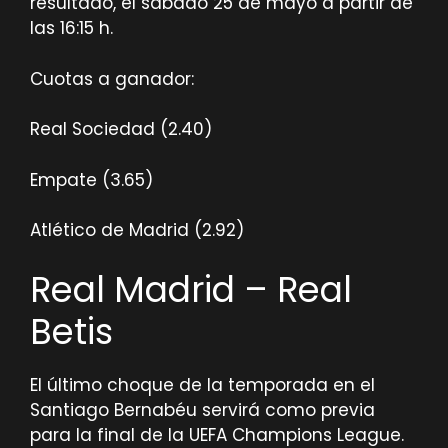
resultado, el sábado 25 de mayo a partir de
las 16:15 h.
Cuotas a ganador:
Real Sociedad (2.40)
Empate (3.65)
Atlético de Madrid (2.92)
Real Madrid – Real
Betis
El último choque de la temporada en el
Santiago Bernabéu servirá como previa
para la final de la UEFA Champions League.