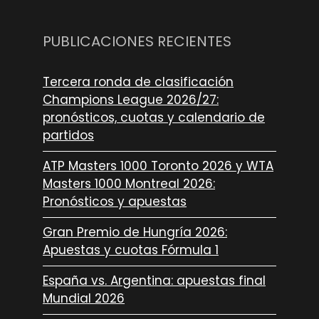
PUBLICACIONES RECIENTES
Tercera ronda de clasificación
Champions League 2026/27:
pronósticos, cuotas y calendario de
partidos
ATP Masters 1000 Toronto 2026 y WTA
Masters 1000 Montreal 2026:
Pronósticos y apuestas
Gran Premio de Hungría 2026:
Apuestas y cuotas Fórmula 1
España vs. Argentina: apuestas final
Mundial 2026