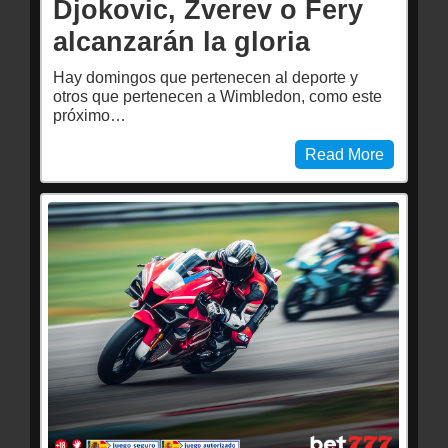
Djokovic, Zverev o Fery
alcanzarán la gloria
Hay domingos que pertenecen al deporte y
otros que pertenecen a Wimbledon, como este
próximo…
Read More