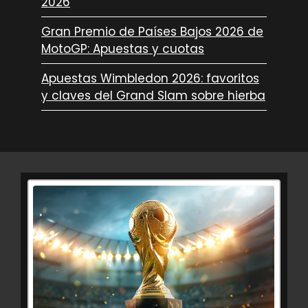
2026
Gran Premio de Países Bajos 2026 de
MotoGP: Apuestas y cuotas
Apuestas Wimbledon 2026: favoritos
y claves del Grand Slam sobre hierba