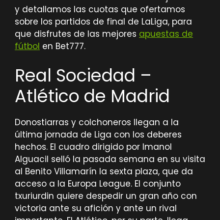
y detallamos las cuotas que ofertamos
sobre los partidos de final de LaLiga, para
que disfrutes de las mejores
apuestas de
fútbol
en Bet777.
Real Sociedad –
Atlético de Madrid
Donostiarras y colchoneros llegan a la
última jornada de Liga con los deberes
hechos. El cuadro dirigido por Imanol
Alguacil selló la pasada semana en su visita
al Benito Villamarín la sexta plaza, que da
acceso a la Europa League. El conjunto
txuriurdin quiere despedir un gran año con
victoria ante su afición y ante un rival