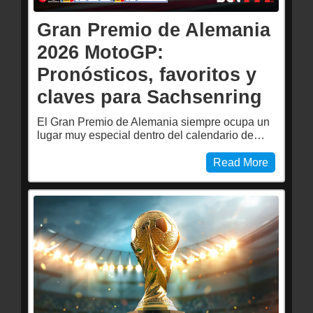
Gran Premio de Alemania
2026 MotoGP:
Pronósticos, favoritos y
claves para Sachsenring
El Gran Premio de Alemania siempre ocupa un
lugar muy especial dentro del calendario de…
Read More