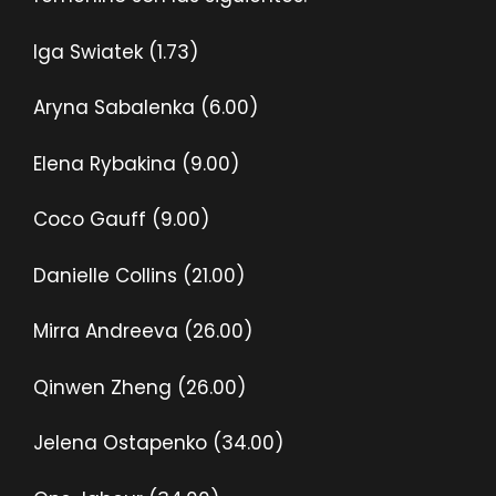
Iga Swiatek (1.73)
Aryna Sabalenka (6.00)
Elena Rybakina (9.00)
Coco Gauff (9.00)
Danielle Collins (21.00)
Mirra Andreeva (26.00)
Qinwen Zheng (26.00)
Jelena Ostapenko (34.00)