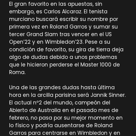
El gran favorito en las apuestas, sin
embargo, es Carlos Alcaraz. El tenista
murciano buscará escribir su nombre por
primera vez en Roland Garros y sumar su
tercer Grand Slam tras vencer en el US
Open’22 y en Wimbledon’23. Pese a su
condición de favorito, su gira de tierra deja
algo de dudas debido a unos problemas
que le hicieron perderse el Master 1000 de
Roma.
Una de las grandes dudas hasta última
hora en la arcilla parisina será Jannik Sinner.
El actual nº2 del mundo, campeón del
Abierto de Australia en el pasado mes de
febrero, no pasa por su mejor momento en
lo físico y podría ausentarse de Roland
Garros para centrarse en Wimbledon y en