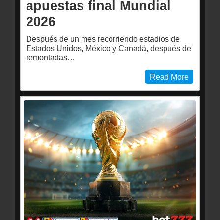
apuestas final Mundial
2026
Después de un mes recorriendo estadios de
Estados Unidos, México y Canadá, después de
remontadas…
Read More