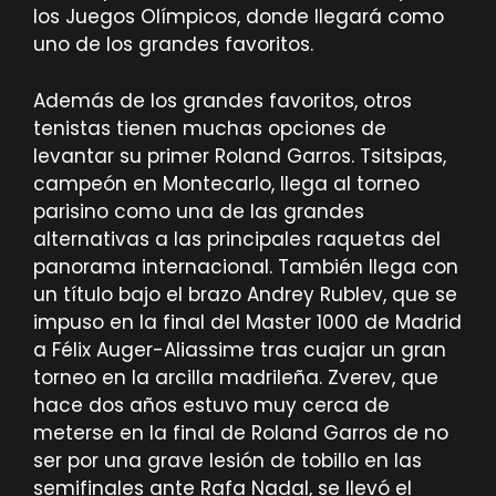
los Juegos Olímpicos, donde llegará como
uno de los grandes favoritos.
Además de los grandes favoritos, otros
tenistas tienen muchas opciones de
levantar su primer Roland Garros. Tsitsipas,
campeón en Montecarlo, llega al torneo
parisino como una de las grandes
alternativas a las principales raquetas del
panorama internacional. También llega con
un título bajo el brazo Andrey Rublev, que se
impuso en la final del Master 1000 de Madrid
a Félix Auger-Aliassime tras cuajar un gran
torneo en la arcilla madrileña. Zverev, que
hace dos años estuvo muy cerca de
meterse en la final de Roland Garros de no
ser por una grave lesión de tobillo en las
semifinales ante Rafa Nadal, se llevó el