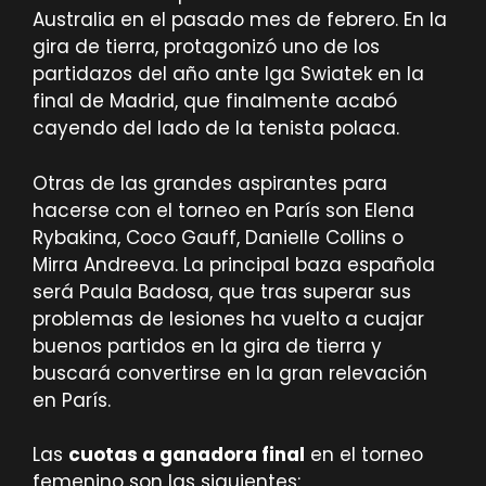
Australia en el pasado mes de febrero. En la
gira de tierra, protagonizó uno de los
partidazos del año ante Iga Swiatek en la
final de Madrid, que finalmente acabó
cayendo del lado de la tenista polaca.
Otras de las grandes aspirantes para
hacerse con el torneo en París son Elena
Rybakina, Coco Gauff, Danielle Collins o
Mirra Andreeva. La principal baza española
será Paula Badosa, que tras superar sus
problemas de lesiones ha vuelto a cuajar
buenos partidos en la gira de tierra y
buscará convertirse en la gran relevación
en París.
Las
cuotas a ganadora final
en el torneo
femenino son las siguientes: