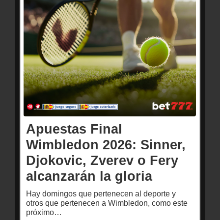
Apuestas Final
Wimbledon 2026: Sinner,
Djokovic, Zverev o Fery
alcanzarán la gloria
Hay domingos que pertenecen al deporte y
otros que pertenecen a Wimbledon, como este
próximo…