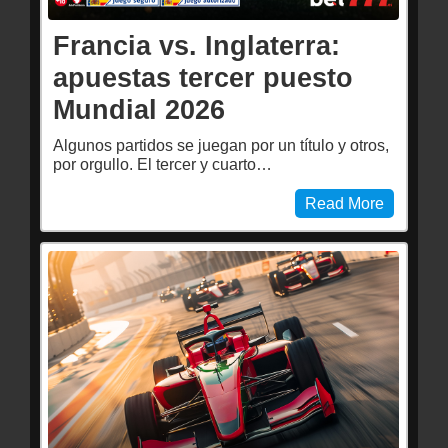
Francia vs. Inglaterra:
apuestas tercer puesto
Mundial 2026
Algunos partidos se juegan por un título y otros,
por orgullo. El tercer y cuarto…
Read More