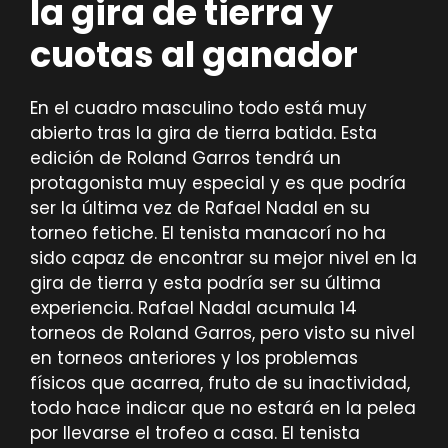
la gira de tierra y
cuotas al ganador
En el cuadro masculino todo está muy
abierto tras la gira de tierra batida. Esta
edición de Roland Garros tendrá un
protagonista muy especial y es que podría
ser la última vez de Rafael Nadal en su
torneo fetiche. El tenista manacorí no ha
sido capaz de encontrar su mejor nivel en la
gira de tierra y esta podría ser su última
experiencia. Rafael Nadal acumula 14
torneos de Roland Garros, pero visto su nivel
en torneos anteriores y los problemas
físicos que acarrea, fruto de su inactividad,
todo hace indicar que no estará en la pelea
por llevarse el trofeo a casa. El tenista