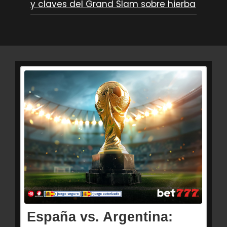
y claves del Grand Slam sobre hierba
España vs. Argentina: