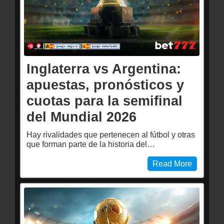
Inglaterra vs Argentina:
apuestas, pronósticos y
cuotas para la semifinal
del Mundial 2026
Hay rivalidades que pertenecen al fútbol y otras
que forman parte de la historia del…
Read More