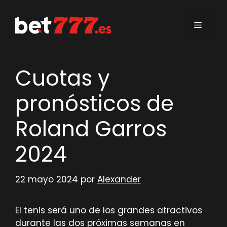
Saltar
al
Menú
contenido
Cuotas y
pronósticos de
Roland Garros
2024
22 mayo 2024
por
Alexander
El tenis será uno de los grandes atractivos
durante las dos próximas semanas en