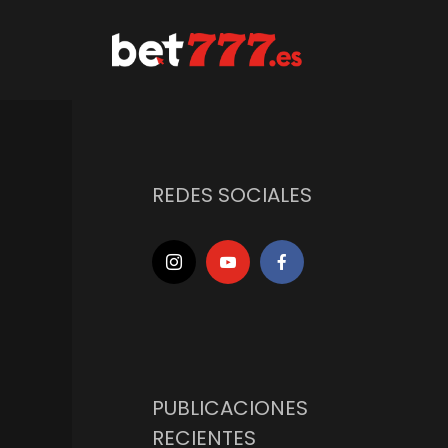
Saltar
al
contenido
REDES SOCIALES
PUBLICACIONES
RECIENTES