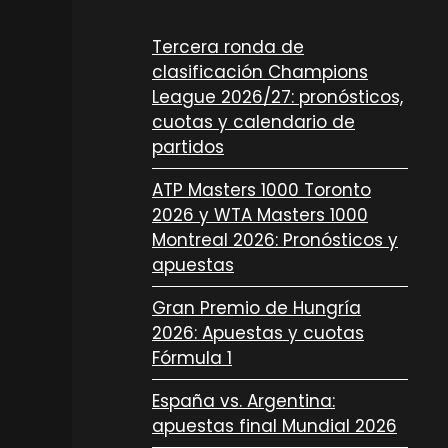
Tercera ronda de
clasificación Champions
League 2026/27: pronósticos,
cuotas y calendario de
partidos
ATP Masters 1000 Toronto
2026 y WTA Masters 1000
Montreal 2026: Pronósticos y
apuestas
Gran Premio de Hungría
2026: Apuestas y cuotas
Fórmula 1
España vs. Argentina:
apuestas final Mundial 2026