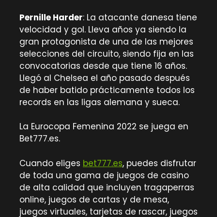
Pernille Harder
: La atacante danesa tiene
velocidad y gol. Lleva años ya siendo la
gran protagonista de una de las mejores
selecciones del circuito, siendo fija en las
convocatorias desde que tiene 16 años.
Llegó al Chelsea el año pasado después
de haber batido prácticamente todos los
records en las ligas alemana y sueca.
La Eurocopa Femenina 2022 se juega en
Bet777.es.
Cuando eliges
bet777.es
, puedes disfrutar
de toda una gama de juegos de casino
de alta calidad que incluyen tragaperras
online, juegos de cartas y de mesa,
juegos virtuales, tarjetas de rascar, juegos