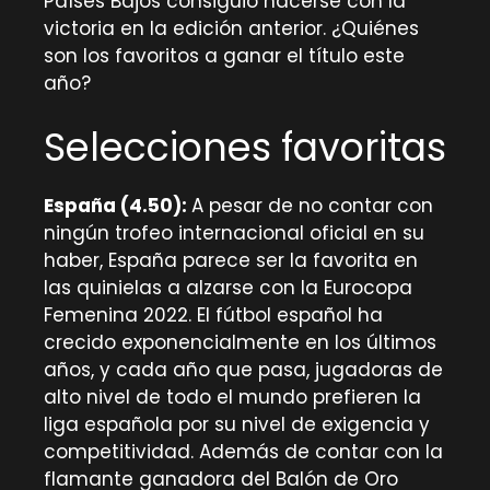
Países Bajos consiguió hacerse con la
victoria en la edición anterior. ¿Quiénes
son los favoritos a ganar el título este
año?
Selecciones favoritas
España (4.50):
A pesar de no contar con
ningún trofeo internacional oficial en su
haber, España parece ser la favorita en
las quinielas a alzarse con la Eurocopa
Femenina 2022. El fútbol español ha
crecido exponencialmente en los últimos
años, y cada año que pasa, jugadoras de
alto nivel de todo el mundo prefieren la
liga española por su nivel de exigencia y
competitividad. Además de contar con la
flamante ganadora del Balón de Oro