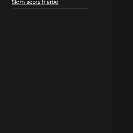
Slam sobre hierba