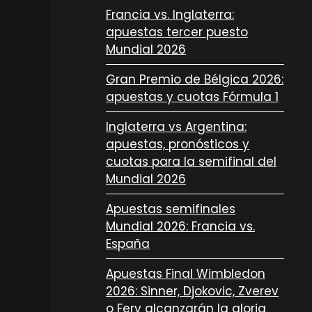
Francia vs. Inglaterra:
apuestas tercer puesto
Mundial 2026
Gran Premio de Bélgica 2026:
apuestas y cuotas Fórmula 1
Inglaterra vs Argentina:
apuestas, pronósticos y
cuotas para la semifinal del
Mundial 2026
Apuestas semifinales
Mundial 2026: Francia vs.
España
Apuestas Final Wimbledon
2026: Sinner, Djokovic, Zverev
o Fery alcanzarán la gloria