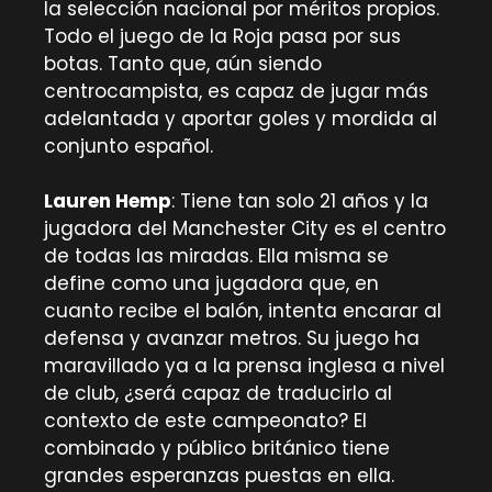
la selección nacional por méritos propios.
Todo el juego de la Roja pasa por sus
botas. Tanto que, aún siendo
centrocampista, es capaz de jugar más
adelantada y aportar goles y mordida al
conjunto español.
Lauren Hemp
: Tiene tan solo 21 años y la
jugadora del Manchester City es el centro
de todas las miradas. Ella misma se
define como una jugadora que, en
cuanto recibe el balón, intenta encarar al
defensa y avanzar metros. Su juego ha
maravillado ya a la prensa inglesa a nivel
de club, ¿será capaz de traducirlo al
contexto de este campeonato? El
combinado y público británico tiene
grandes esperanzas puestas en ella.