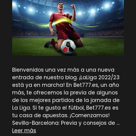
Bienvenidos una vez más a una nueva
entrada de nuestro blog. ¡LaLiga 2022/23
está ya en marcha! En Bet777.es, un año
más, te ofrecemos la previa de algunos
de los mejores partidos de la jornada de
La Liga. Si te gusta el fútbol, Bet777.es es
tu casa de apuestas. ¡Comenzamos!
Sevilla-Barcelona: Previa y consejos de …
Leer más