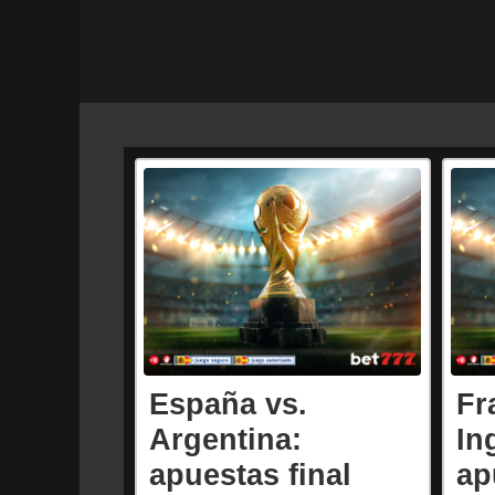
España vs.
Fr
Argentina:
In
apuestas final
ap