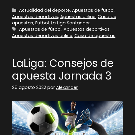
Categorías
Actualidad del deporte
,
Apuestas de futbol
,
Apuestas deportivas
,
Apuestas online
,
Casa de
apuestas
,
Futbol
,
La Liga Santander
Etiquetas
Apuestas de fútbol
,
Apuestas deportivas
,
Apuestas deportivas online
,
Casa de apuestas
LaLiga: Consejos de
apuesta Jornada 3
25 agosto 2022
por
Alexander