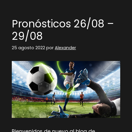
Pronósticos 26/08 –
29/08
25 agosto 2022
por
Alexander
Bienvenidos de nuevo al blog de