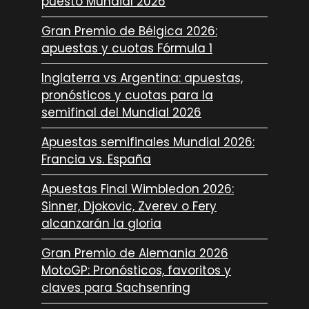
puesto Mundial 2026
Gran Premio de Bélgica 2026:
apuestas y cuotas Fórmula 1
Inglaterra vs Argentina: apuestas,
pronósticos y cuotas para la
semifinal del Mundial 2026
Apuestas semifinales Mundial 2026:
Francia vs. España
Apuestas Final Wimbledon 2026:
Sinner, Djokovic, Zverev o Fery
alcanzarán la gloria
Gran Premio de Alemania 2026
MotoGP: Pronósticos, favoritos y
claves para Sachsenring