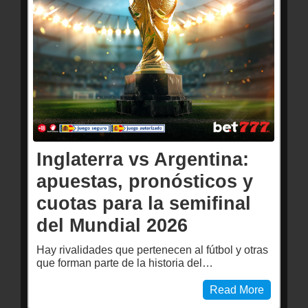
Inglaterra vs Argentina:
apuestas, pronósticos y
cuotas para la semifinal
del Mundial 2026
Hay rivalidades que pertenecen al fútbol y otras
que forman parte de la historia del…
Read More