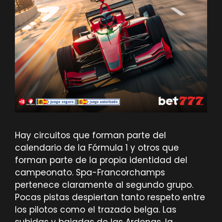
Hay circuitos que forman parte del
calendario de la Fórmula 1 y otros que
forman parte de la propia identidad del
campeonato. Spa-Francorchamps
pertenece claramente al segundo grupo.
Pocas pistas despiertan tanto respeto entre
los pilotos como el trazado belga. Las
subidas y bajadas de las Ardenas, la