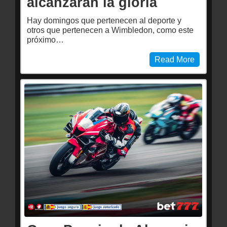
alcanzarán la gloria
Hay domingos que pertenecen al deporte y
otros que pertenecen a Wimbledon, como este
próximo…
Read More