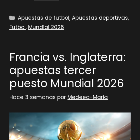
Categorías
Apuestas de futbol
,
Apuestas deportivas
,
Futbol
,
Mundial 2026
Francia vs. Inglaterra:
apuestas tercer
puesto Mundial 2026
Hace 3 semanas
por
Medeea-Maria