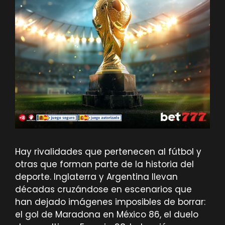
Hay rivalidades que pertenecen al fútbol y
otras que forman parte de la historia del
deporte. Inglaterra y Argentina llevan
décadas cruzándose en escenarios que
han dejado imágenes imposibles de borrar:
el gol de Maradona en México 86, el duelo