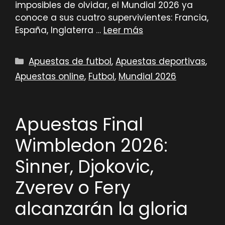
imposibles de olvidar, el Mundial 2026 ya
conoce a sus cuatro supervivientes: Francia,
España, Inglaterra …
Leer más
Categorías
Apuestas de futbol
,
Apuestas deportivas
,
Apuestas online
,
Futbol
,
Mundial 2026
Apuestas Final
Wimbledon 2026:
Sinner, Djokovic,
Zverev o Fery
alcanzarán la gloria