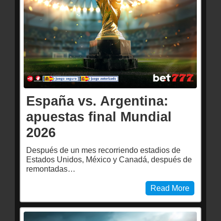
España vs. Argentina:
apuestas final Mundial
2026
Después de un mes recorriendo estadios de
Estados Unidos, México y Canadá, después de
remontadas…
Read More