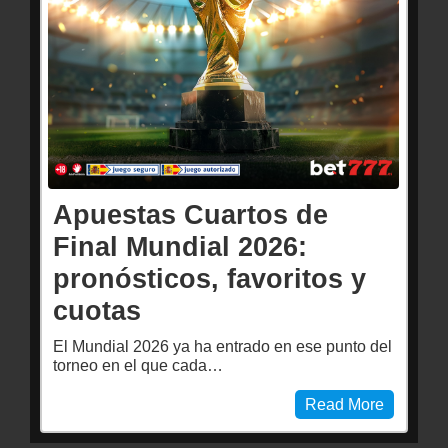
Apuestas Cuartos de
Final Mundial 2026:
pronósticos, favoritos y
cuotas
El Mundial 2026 ya ha entrado en ese punto del
torneo en el que cada…
Read More