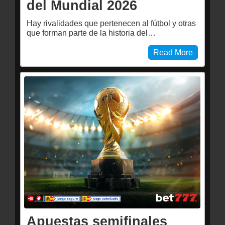
del Mundial 2026
Hay rivalidades que pertenecen al fútbol y otras
que forman parte de la historia del…
Read More
Apuestas semifinales