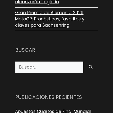
alcanzarán la gloria
Gran Premio de Alemania 2026
MotoGP: Pronósticos, favoritos y
claves para Sachsenring
BUSCAR
Buscar:
PUBLICACIONES RECIENTES
Apuestas Cuartos de Final Mundial