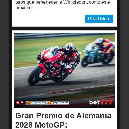
otros que pertenecen a Wimbledon, como este
próximo…
Read More
Gran Premio de Alemania
2026 MotoGP: