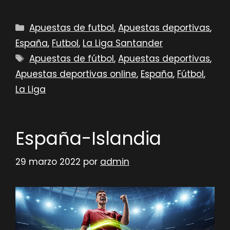
Categorías
Apuestas de futbol
,
Apuestas deportivas
,
España
,
Futbol
,
La Liga Santander
Etiquetas
Apuestas de fútbol
,
Apuestas deportivas
,
Apuestas deportivas online
,
España
,
Fútbol
,
La Liga
España-Islandia
29 marzo 2022
por
admin