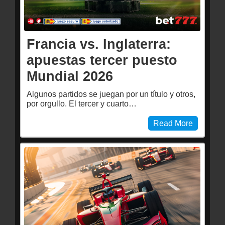
Francia vs. Inglaterra:
apuestas tercer puesto
Mundial 2026
Algunos partidos se juegan por un título y otros,
por orgullo. El tercer y cuarto…
Read More