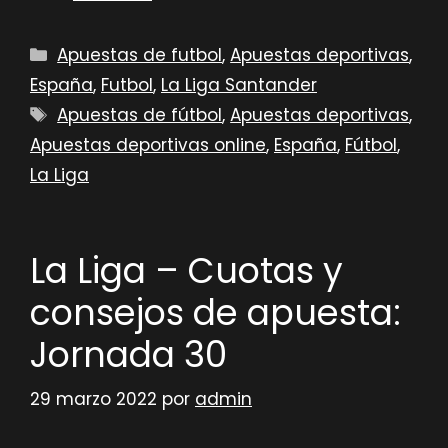
Categorías
Apuestas de futbol
,
Apuestas deportivas
,
España
,
Futbol
,
La Liga Santander
Etiquetas
Apuestas de fútbol
,
Apuestas deportivas
,
Apuestas deportivas online
,
España
,
Fútbol
,
La Liga
La Liga – Cuotas y
consejos de apuesta:
Jornada 30
29 marzo 2022
por
admin