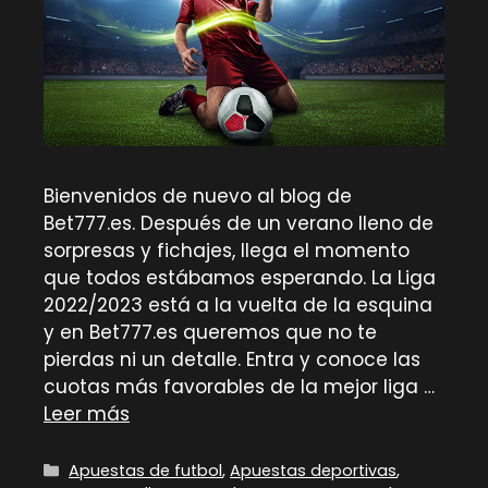
Bienvenidos de nuevo al blog de
Bet777.es. Después de un verano lleno de
sorpresas y fichajes, llega el momento
que todos estábamos esperando. La Liga
2022/2023 está a la vuelta de la esquina
y en Bet777.es queremos que no te
pierdas ni un detalle. Entra y conoce las
cuotas más favorables de la mejor liga …
Leer más
Categorías
Apuestas de futbol
,
Apuestas deportivas
,