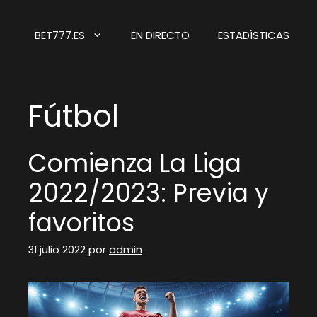
BET777.ES
EN DIRECTO
ESTADÍSTICAS
Fútbol
Comienza La Liga
2022/2023: Previa y
favoritos
31 julio 2022
por
admin