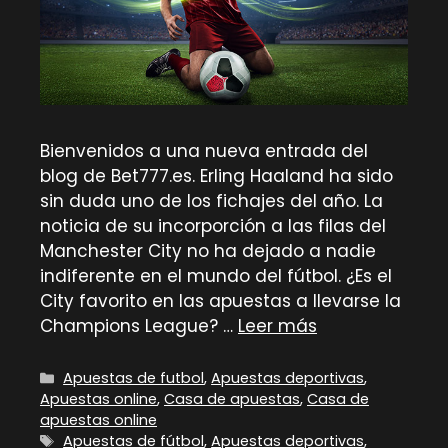
Bienvenidos a una nueva entrada del
blog de Bet777.es. Erling Haaland ha sido
sin duda uno de los fichajes del año. La
noticia de su incorporción a las filas del
Manchester City no ha dejado a nadie
indiferente en el mundo del fútbol. ¿Es el
City favorito en las apuestas a llevarse la
Champions League? …
Leer más
Categorías
Apuestas de futbol
,
Apuestas deportivas
,
Apuestas online
,
Casa de apuestas
,
Casa de
apuestas online
Etiquetas
Apuestas de fútbol
,
Apuestas deportivas
,