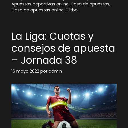
Apuestas deportivas online
,
Casa de apuestas
,
Casa de apuestas online
,
Fútbol
La Liga: Cuotas y
consejos de apuesta
– Jornada 38
16 mayo 2022
por
admin