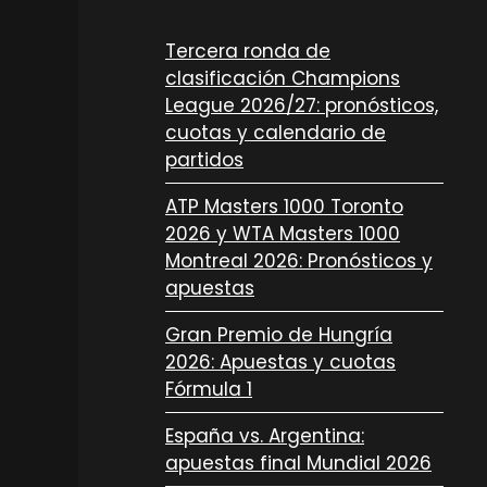
Tercera ronda de
clasificación Champions
League 2026/27: pronósticos,
cuotas y calendario de
partidos
ATP Masters 1000 Toronto
2026 y WTA Masters 1000
Montreal 2026: Pronósticos y
apuestas
Gran Premio de Hungría
2026: Apuestas y cuotas
Fórmula 1
España vs. Argentina:
apuestas final Mundial 2026