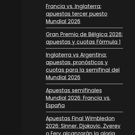
Francia vs. Inglaterra:
apuestas tercer puesto
Mundial 2026
Gran Premio de Bélgica 2026:
apuestas y cuotas Fórmula 1
Inglaterra vs Argentina:
apuestas, pronósticos y
cuotas para la semifinal del
Mundial 2026
Apuestas semifinales
Mundial 2026: Francia vs.
España
Apuestas Final Wimbledon
2026: Sinner, Djokovic, Zverev
o Fery alcanzarán la gloria