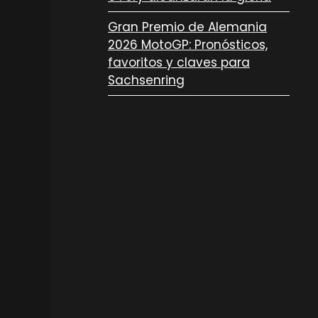
Gran Premio de Alemania
2026 MotoGP: Pronósticos,
favoritos y claves para
Sachsenring