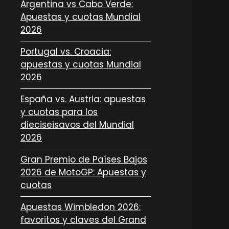
Argentina vs Cabo Verde:
Apuestas y cuotas Mundial
2026
Portugal vs. Croacia:
apuestas y cuotas Mundial
2026
España vs. Austria: apuestas
y cuotas para los
dieciseisavos del Mundial
2026
Gran Premio de Países Bajos
2026 de MotoGP: Apuestas y
cuotas
Apuestas Wimbledon 2026:
favoritos y claves del Grand