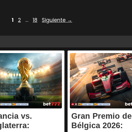
Página
Página
Página
1
2
…
18
Siguiente
→
ancia vs.
Gran Premio de
glaterra:
Bélgica 2026: