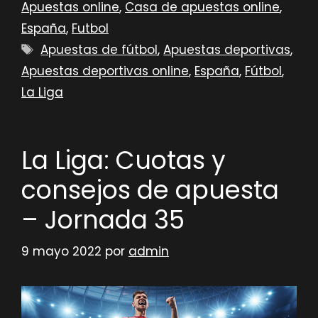
Apuestas online
,
Casa de apuestas online
,
España
,
Futbol
Etiquetas
Apuestas de fútbol
,
Apuestas deportivas
,
Apuestas deportivas online
,
España
,
Fútbol
,
La Liga
La Liga: Cuotas y
consejos de apuesta
– Jornada 35
9 mayo 2022
por
admin