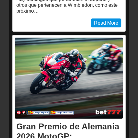
otros que pertenecen a Wimbledon, como este
próximo…
Read More
Gran Premio de Alemania
2026 MotoGP: