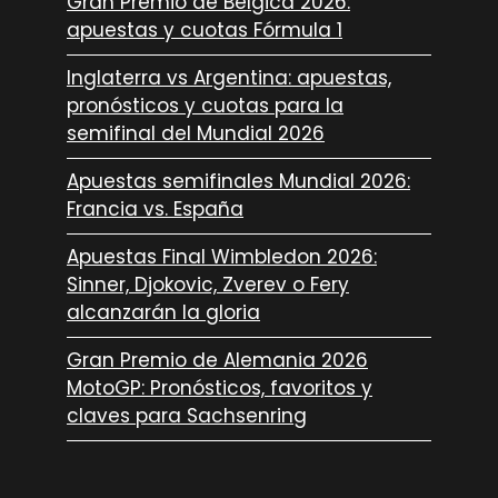
Gran Premio de Bélgica 2026:
apuestas y cuotas Fórmula 1
Inglaterra vs Argentina: apuestas,
pronósticos y cuotas para la
semifinal del Mundial 2026
Apuestas semifinales Mundial 2026:
Francia vs. España
Apuestas Final Wimbledon 2026:
Sinner, Djokovic, Zverev o Fery
alcanzarán la gloria
Gran Premio de Alemania 2026
MotoGP: Pronósticos, favoritos y
claves para Sachsenring