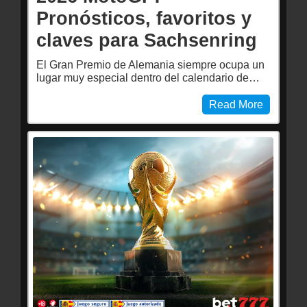
Pronósticos, favoritos y
claves para Sachsenring
El Gran Premio de Alemania siempre ocupa un
lugar muy especial dentro del calendario de…
Read More