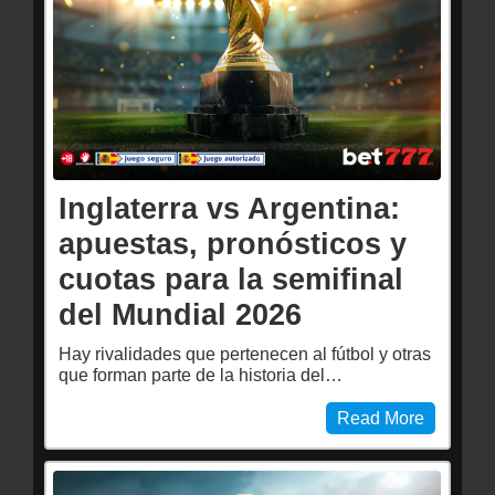
Inglaterra vs Argentina:
apuestas, pronósticos y
cuotas para la semifinal
del Mundial 2026
Hay rivalidades que pertenecen al fútbol y otras
que forman parte de la historia del…
Read More