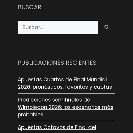
BUSCAR
Buscar:
PUBLICACIONES RECIENTES
Apuestas Cuartos de Final Mundial
2026: pronósticos, favoritos y cuotas
Predicciones semifinales de
Wimbledon 2026: los escenarios más
probables
Apuestas Octavos de Final del