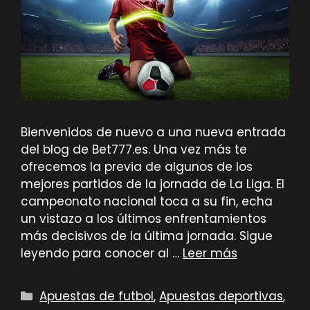
Bienvenidos de nuevo a una nueva entrada
del blog de Bet777.es. Una vez más te
ofrecemos la previa de algunos de los
mejores partidos de la jornada de La Liga. El
campeonato nacional toca a su fin, echa
un vistazo a los últimos enfrentamientos
más decisivos de la última jornada. Sigue
leyendo para conocer al …
Leer más
Categorías
Apuestas de futbol
,
Apuestas deportivas
,