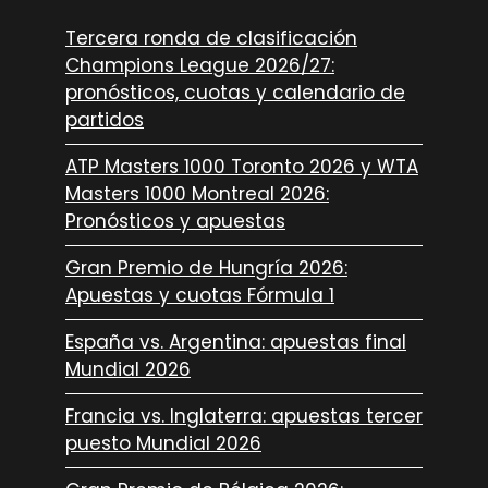
Tercera ronda de clasificación
Champions League 2026/27:
pronósticos, cuotas y calendario de
partidos
ATP Masters 1000 Toronto 2026 y WTA
Masters 1000 Montreal 2026:
Pronósticos y apuestas
Gran Premio de Hungría 2026:
Apuestas y cuotas Fórmula 1
España vs. Argentina: apuestas final
Mundial 2026
Francia vs. Inglaterra: apuestas tercer
puesto Mundial 2026