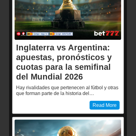
Inglaterra vs Argentina:
apuestas, pronósticos y
cuotas para la semifinal
del Mundial 2026
Hay rivalidades que pertenecen al fútbol y otras
que forman parte de la historia del…
Read More