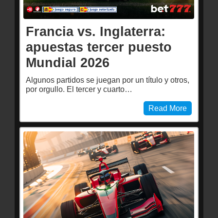
Francia vs. Inglaterra:
apuestas tercer puesto
Mundial 2026
Algunos partidos se juegan por un título y otros,
por orgullo. El tercer y cuarto…
Read More