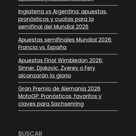
Inglaterra vs Argentina: apuestas,
pronósticos y cuotas para la
semifinal del Mundial 2026
Apuestas semifinales Mundial 2026:
Francia vs. España
Apuestas Final Wimbledon 2026:
Sinner, Djokovic, Zverev o Fery
alcanzarán la gloria
Gran Premio de Alemania 2026
MotoGP: Pronósticos, favoritos y
claves para Sachsenring
BUSCAR