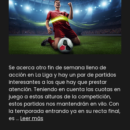
Se acerca otro fin de semana lleno de
acción en La Liga y hay un par de partidos
interesantes a los que hay que prestar
atención. Teniendo en cuenta las cuotas en
juego a estas alturas de la competición,
estos partidos nos mantendrán en vilo. Con
la temporada entrando ya en su recta final,
es …
Leer más