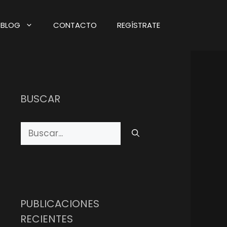
BLOG
CONTACTO
REGÍSTRATE
BUSCAR
Buscar:
PUBLICACIONES
RECIENTES