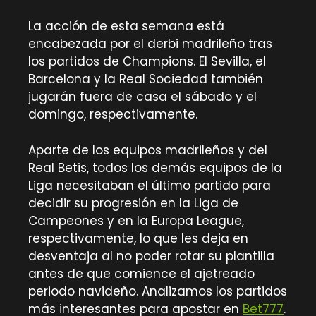
La acción de esta semana está
encabezada por el derbi madrileño tras
los partidos de Champions. El Sevilla, el
Barcelona y la Real Sociedad también
jugarán fuera de casa el sábado y el
domingo, respectivamente.
Aparte de los equipos madrileños y del
Real Betis, todos los demás equipos de la
Liga necesitaban el último partido para
decidir su progresión en la Liga de
Campeones y en la Europa League,
respectivamente, lo que les deja en
desventaja al no poder rotar su plantilla
antes de que comience el ajetreado
periodo navideño. Analizamos los partidos
más interesantes para apostar en
Bet777
.