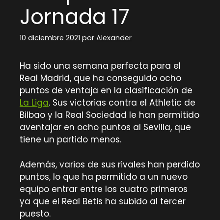
Jornada 17
10 diciembre 2021
por
Alexander
Ha sido una semana perfecta para el
Real Madrid, que ha conseguido ocho
puntos de ventaja en la clasificación de
La Liga
. Sus victorias contra el Athletic de
Bilbao y la Real Sociedad le han permitido
aventajar en ocho puntos al Sevilla, que
tiene un partido menos.
Además, varios de sus rivales han perdido
puntos, lo que ha permitido a un nuevo
equipo entrar entre los cuatro primeros
ya que el Real Betis ha subido al tercer
puesto.