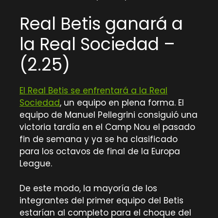
Real Betis ganará a
la Real Sociedad –
(2.25)
El Real Betis se enfrentará a la Real
Sociedad
, un equipo en plena forma. El
equipo de Manuel Pellegrini consiguió una
victoria tardía en el Camp Nou el pasado
fin de semana y ya se ha clasificado
para los octavos de final de la Europa
League.
De este modo, la mayoría de los
integrantes del primer equipo del Betis
estarían al completo para el choque del