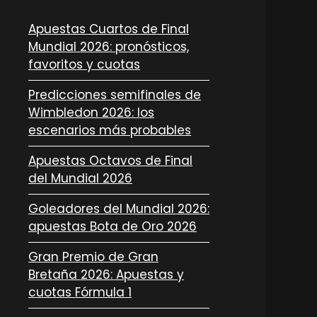
Apuestas Cuartos de Final
Mundial 2026: pronósticos,
favoritos y cuotas
Predicciones semifinales de
Wimbledon 2026: los
escenarios más probables
Apuestas Octavos de Final
del Mundial 2026
Goleadores del Mundial 2026:
apuestas Bota de Oro 2026
Gran Premio de Gran
Bretaña 2026: Apuestas y
cuotas Fórmula 1