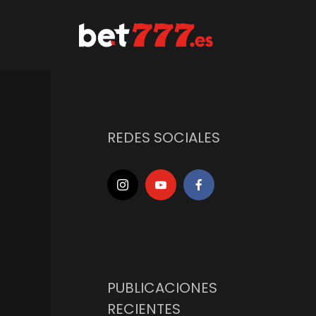
Saltar
al
contenido
REDES SOCIALES
PUBLICACIONES
RECIENTES