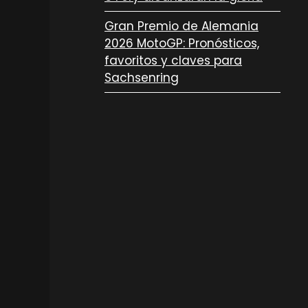
Gran Premio de Alemania
2026 MotoGP: Pronósticos,
favoritos y claves para
Sachsenring