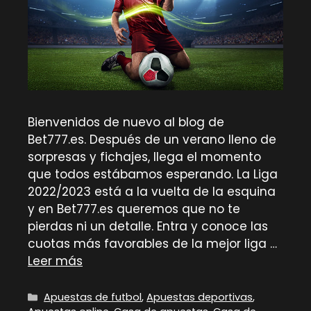
Bienvenidos de nuevo al blog de
Bet777.es. Después de un verano lleno de
sorpresas y fichajes, llega el momento
que todos estábamos esperando. La Liga
2022/2023 está a la vuelta de la esquina
y en Bet777.es queremos que no te
pierdas ni un detalle. Entra y conoce las
cuotas más favorables de la mejor liga …
Leer más
Categorías
Apuestas de futbol
,
Apuestas deportivas
,