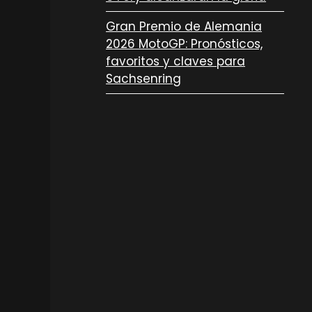
Gran Premio de Alemania
2026 MotoGP: Pronósticos,
favoritos y claves para
Sachsenring