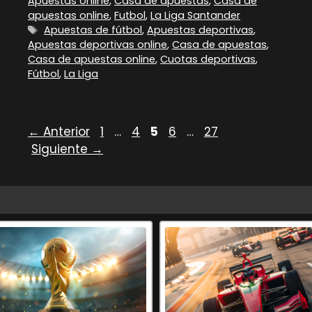
Apuestas online
,
Casa de apuestas
,
Casa de
apuestas online
,
Futbol
,
La Liga Santander
Etiquetas
Apuestas de fútbol
,
Apuestas deportivas
,
Apuestas deportivas online
,
Casa de apuestas
,
Casa de apuestas online
,
Cuotas deportivas
,
Fútbol
,
La Liga
Página
Página
Página
Página
Página
←
Anterior
1
…
4
5
6
…
27
Siguiente
→