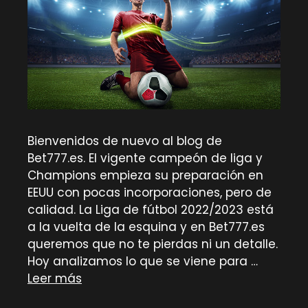
Bienvenidos de nuevo al blog de
Bet777.es. El vigente campeón de liga y
Champions empieza su preparación en
EEUU con pocas incorporaciones, pero de
calidad. La Liga de fútbol 2022/2023 está
a la vuelta de la esquina y en Bet777.es
queremos que no te pierdas ni un detalle.
Hoy analizamos lo que se viene para …
Leer más