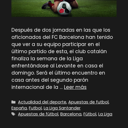
Después de dos jornadas en las que los
aficionados del FC Barcelona han tenido
que ver a su equipo participar en el
último partido de esta, el club catalán
finaliza la semana de la Liga
enfrentándose al Levante en casa el
domingo. Será el último encuentro en
casa antes del segundo parón
internacional de la …
Leer más
Categorías
Actualidad del deporte
,
Apuestas de futbol
,
España
,
Futbol
,
La Liga Santander
Etiquetas
Apuestas de fútbol
,
Barcelona
,
Fútbol
,
La Liga