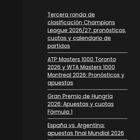
Tercera ronda de
clasificación Champions
League 2026/27: pronósticos,
cuotas y calendario de
partidos
ATP Masters 1000 Toronto
2026 y WTA Masters 1000
Montreal 2026: Pronósticos y
apuestas
Gran Premio de Hungría
2026: Apuestas y cuotas
Fórmula 1
España vs. Argentina:
apuestas final Mundial 2026