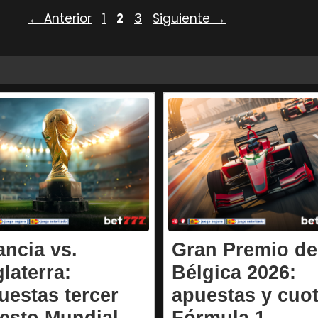
Página
Página
Página
←
Anterior
1
2
3
Siguiente
→
ancia vs.
Gran Premio de
glaterra:
Bélgica 2026:
uestas tercer
apuestas y cuo
esto Mundial
Fórmula 1