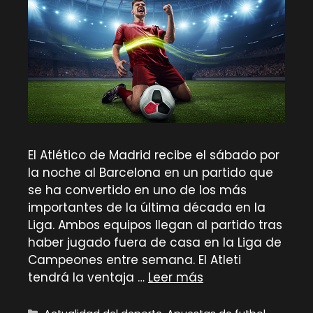
El Atlético de Madrid recibe el sábado por
la noche al Barcelona en un partido que
se ha convertido en uno de los más
importantes de la última década en la
Liga. Ambos equipos llegan al partido tras
haber jugado fuera de casa en la Liga de
Campeones entre semana. El Atleti
tendrá la ventaja …
Leer más