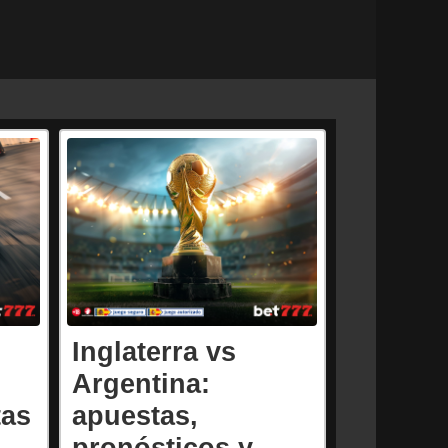
Inglaterra vs
Argentina:
tas
apuestas,
pronósticos y