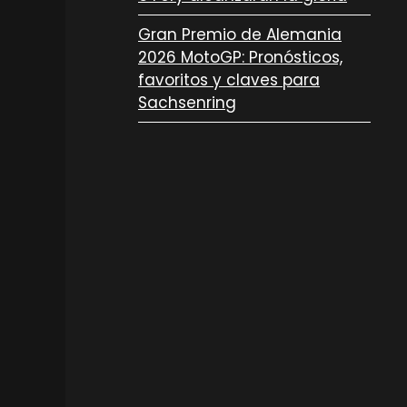
Gran Premio de Alemania
2026 MotoGP: Pronósticos,
favoritos y claves para
Sachsenring