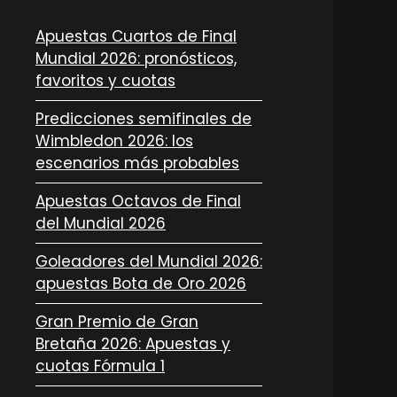
Apuestas Cuartos de Final
Mundial 2026: pronósticos,
favoritos y cuotas
Predicciones semifinales de
Wimbledon 2026: los
escenarios más probables
Apuestas Octavos de Final
del Mundial 2026
Goleadores del Mundial 2026:
apuestas Bota de Oro 2026
Gran Premio de Gran
Bretaña 2026: Apuestas y
cuotas Fórmula 1