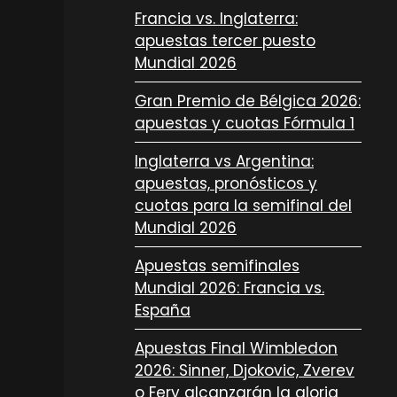
Francia vs. Inglaterra:
apuestas tercer puesto
Mundial 2026
Gran Premio de Bélgica 2026:
apuestas y cuotas Fórmula 1
Inglaterra vs Argentina:
apuestas, pronósticos y
cuotas para la semifinal del
Mundial 2026
Apuestas semifinales
Mundial 2026: Francia vs.
España
Apuestas Final Wimbledon
2026: Sinner, Djokovic, Zverev
o Fery alcanzarán la gloria