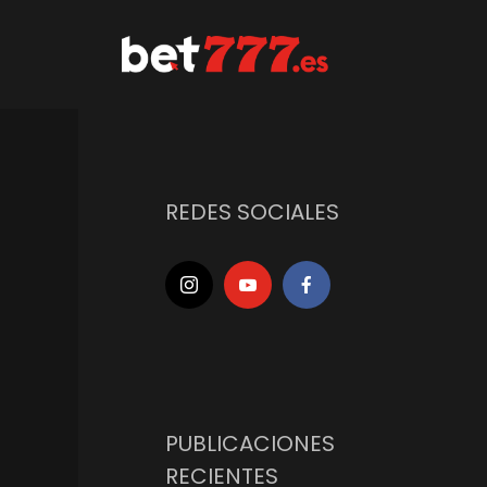
Saltar
al
contenido
REDES SOCIALES
PUBLICACIONES
RECIENTES