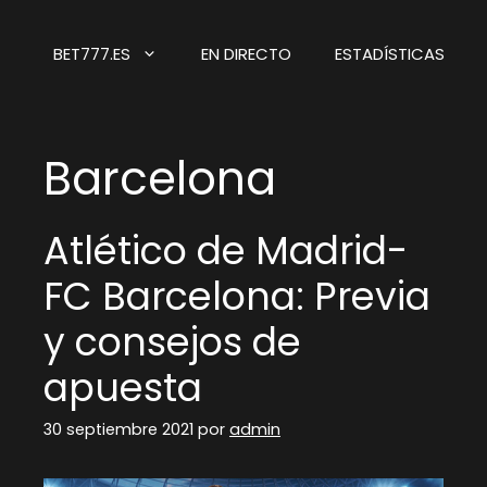
BET777.ES
EN DIRECTO
ESTADÍSTICAS
Barcelona
Atlético de Madrid-
FC Barcelona: Previa
y consejos de
apuesta
30 septiembre 2021
por
admin