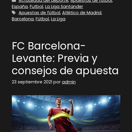
Categorías
Actualidad del deporte
,
Apuestas de futbol
,
España
,
Futbol
,
La Liga Santander
Etiquetas
Apuestas de fútbol
,
Atlético de Madrid
,
Barcelona
,
Fútbol
,
La Liga
FC Barcelona-
Levante: Previa y
consejos de apuesta
23 septiembre 2021
por
admin