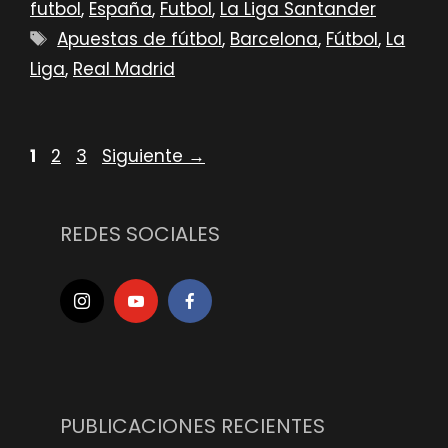
futbol
,
España
,
Futbol
,
La Liga Santander
Etiquetas
Apuestas de fútbol
,
Barcelona
,
Fútbol
,
La
Liga
,
Real Madrid
Página
Página
Página
1
2
3
Siguiente
→
REDES SOCIALES
PUBLICACIONES RECIENTES