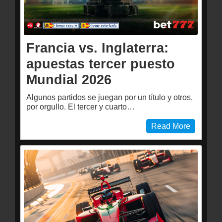
Francia vs. Inglaterra:
apuestas tercer puesto
Mundial 2026
Algunos partidos se juegan por un título y otros,
por orgullo. El tercer y cuarto…
Read More