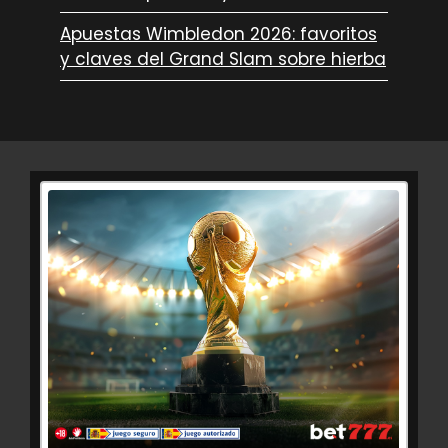
Apuestas Wimbledon 2026: favoritos
y claves del Grand Slam sobre hierba