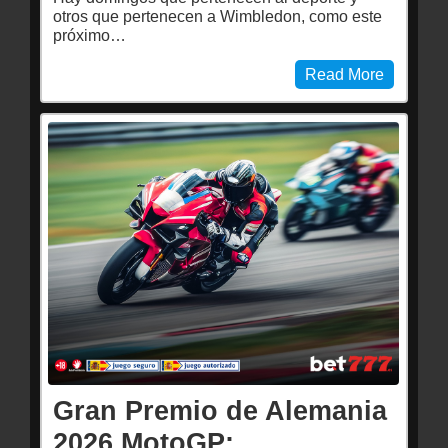
otros que pertenecen a Wimbledon, como este
próximo…
Read More
Gran Premio de Alemania
2026 MotoGP: