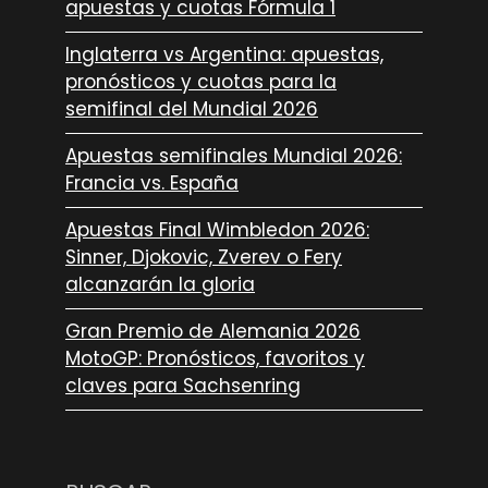
apuestas y cuotas Fórmula 1
Inglaterra vs Argentina: apuestas,
pronósticos y cuotas para la
semifinal del Mundial 2026
Apuestas semifinales Mundial 2026:
Francia vs. España
Apuestas Final Wimbledon 2026:
Sinner, Djokovic, Zverev o Fery
alcanzarán la gloria
Gran Premio de Alemania 2026
MotoGP: Pronósticos, favoritos y
claves para Sachsenring