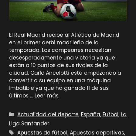
El Real Madrid recibe al Atlético de Madrid
en el primer derbi madrileño de la
temporada. Los campeones necesitan
desesperadamente una victoria ya que
están a 10 puntos de sus rivales de la
ciudad. Carlo Ancelotti está empezando a
convertir a su equipo en una máquina
imbatible ya que ha ganado 11 de sus
últimos …
Leer más
Categorías
Actualidad del deporte
,
España
,
Futbol
,
La
Liga Santander
Etiquetas
Apuestas de fútbol
,
Apuestas deportivas
,