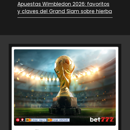
Apuestas Wimbledon 2026: favoritos
y claves del Grand Slam sobre hierba