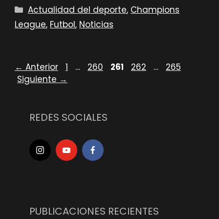
Categorías
Actualidad del deporte
,
Champions
League
,
Futbol
,
Noticias
Página
Página
Página
Página
Página
←
Anterior
1
…
260
261
262
…
265
Siguiente
→
REDES SOCIALES
PUBLICACIONES RECIENTES