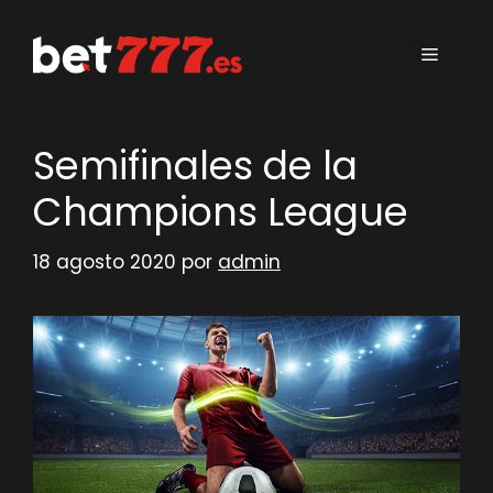
Saltar
al
Menú
contenido
Semifinales de la
Champions League
18 agosto 2020
por
admin