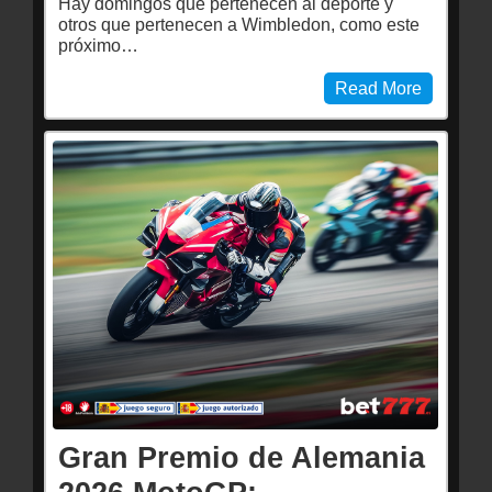
Hay domingos que pertenecen al deporte y
otros que pertenecen a Wimbledon, como este
próximo…
Read More
Gran Premio de Alemania