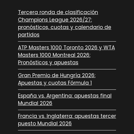
Tercera ronda de clasificación
Champions League 2026/27:
pronósticos, cuotas y calendario de
partidos
ATP Masters 1000 Toronto 2026 y WTA
Masters 1000 Montreal 2026:
Pronósticos y apuestas
Gran Premio de Hungría 2026:
Apuestas y cuotas Fórmula 1
España vs. Argentina: apuestas final
Mundial 2026
Francia vs. Inglaterra: apuestas tercer
puesto Mundial 2026