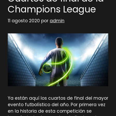
Champions League
11 agosto 2020
por
admin
Ya están aquí los cuartos de final del mayor
evento futbolístico del año. Por primera vez
en la historia de esta competición se