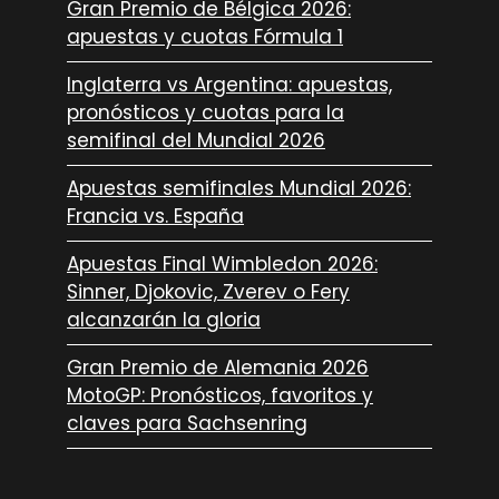
Gran Premio de Bélgica 2026:
apuestas y cuotas Fórmula 1
Inglaterra vs Argentina: apuestas,
pronósticos y cuotas para la
semifinal del Mundial 2026
Apuestas semifinales Mundial 2026:
Francia vs. España
Apuestas Final Wimbledon 2026:
Sinner, Djokovic, Zverev o Fery
alcanzarán la gloria
Gran Premio de Alemania 2026
MotoGP: Pronósticos, favoritos y
claves para Sachsenring